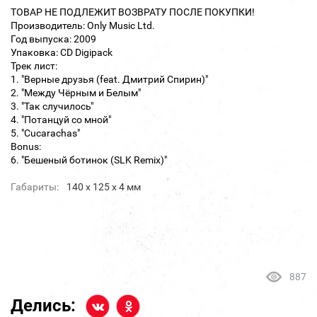
ТОВАР НЕ ПОДЛЕЖИТ ВОЗВРАТУ ПОСЛЕ ПОКУПКИ!
Производитель: Only Music Ltd.
Год выпуска: 2009
Упаковка: CD Digipack
Трек лист:
1. "Верные друзья (feat. Дмитрий Спирин)"
2. "Между Чёрным и Белым"
3. "Так случилось"
4. "Потанцуй со мной"
5. "Cucarachas"
Bonus:
6. "Бешеный ботинок (SLK Remix)"
Габариты:
140 х 125 х 4 мм
887
Делись: