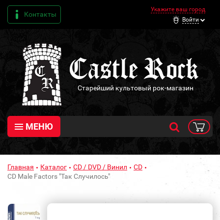
Укажите ваш город
Контакты
Войти
Старейший культовый рок-магазин
МЕНЮ
Главная
Каталог
CD / DVD / Винил
CD
CD Male Factors "Так Случилось"