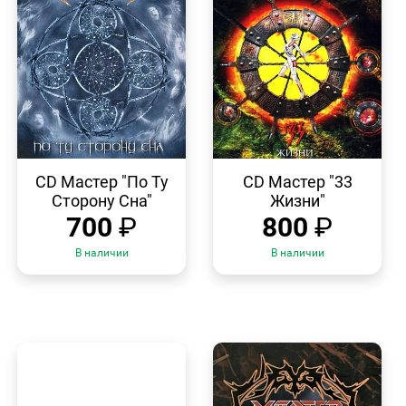
БЫСТРЫЙ
БЫСТРЫЙ
ПРОСМОТР
ПРОСМОТР
CD Мастер "По Ту
CD Мастер "33
Сторону Сна"
Жизни"
700
₽
800
₽
В наличии
В наличии