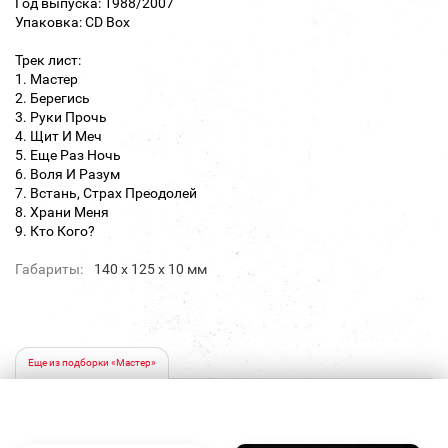
Год выпуска: 1988/2007
Упаковка: CD Box
Трек лист:
1. Мастер
2. Берегись
3. Руки Прочь
4. Щит И Меч
5. Еще Раз Ночь
6. Воля И Разум
7. Встань, Страх Преодолей
8. Храни Меня
9. Кто Кого?
Габариты:
140 х 125 х 10 мм
Еще из подборки «Мастер»