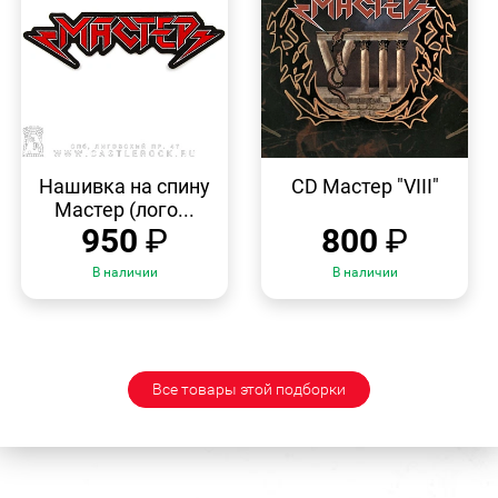
БЫСТРЫЙ
БЫСТРЫЙ
ПРОСМОТР
ПРОСМОТР
Нашивка на спину
CD Мастер "VIII"
Мастер (лого...
950
₽
800
₽
В наличии
В наличии
Все товары этой подборки