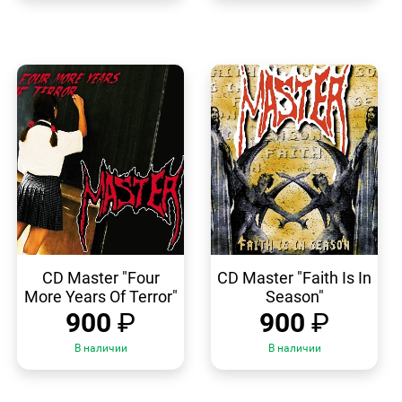
БЫСТРЫЙ
БЫСТРЫЙ
ПРОСМОТР
ПРОСМОТР
CD Master "Four
CD Master "Faith Is In
More Years Of Terror"
Season"
900
₽
900
₽
В наличии
В наличии