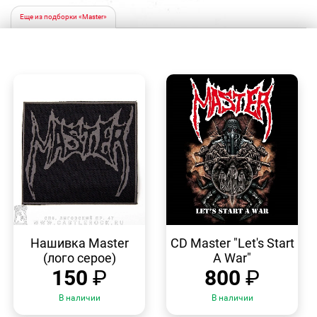
Еще из подборки «Master»
БЫСТРЫЙ
БЫСТРЫЙ
ПРОСМОТР
ПРОСМОТР
Нашивка Master
CD Master "Let's Start
(лого серое)
A War"
150
₽
800
₽
В наличии
В наличии