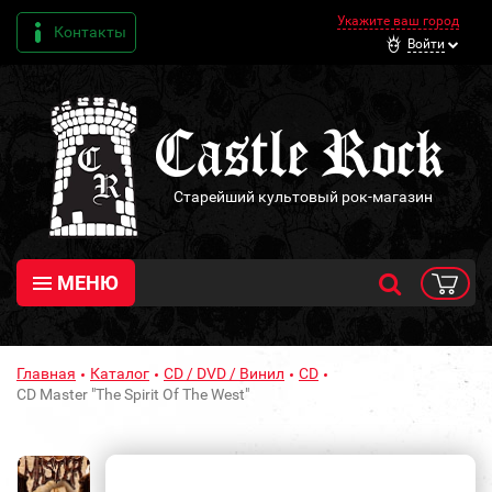
Укажите ваш город
Контакты
Войти
Старейший культовый рок-магазин
МЕНЮ
Главная
Каталог
CD / DVD / Винил
CD
CD Master "The Spirit Of The West"