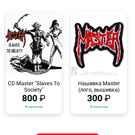
БЫСТРЫЙ
БЫСТРЫЙ
ПРОСМОТР
ПРОСМОТР
CD Master "Slaves To
Нашивка Master
Society"
(лого, вышивка)
800
₽
300
₽
В наличии
В наличии