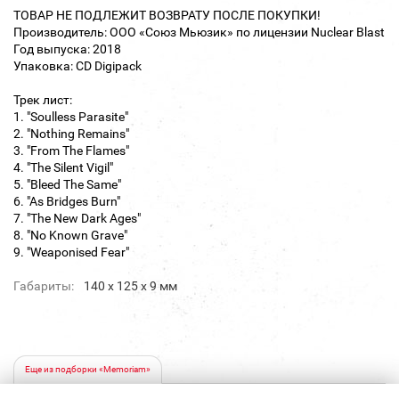
ТОВАР НЕ ПОДЛЕЖИТ ВОЗВРАТУ ПОСЛЕ ПОКУПКИ!
Производитель: ООО «Союз Мьюзик» по лицензии Nuclear Blast
Год выпуска: 2018
Упаковка: CD Digipack
Трек лист:
1. "Soulless Parasite"
2. "Nothing Remains"
3. "From The Flames"
4. "The Silent Vigil"
5. "Bleed The Same"
6. "As Bridges Burn"
7. "The New Dark Ages"
8. "No Known Grave"
9. "Weaponised Fear"
Габариты:
140 х 125 х 9 мм
Еще из подборки «Memoriam»