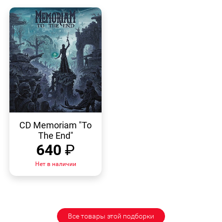
БЫСТРЫЙ
ПРОСМОТР
CD Memoriam "To
The End"
640
₽
Нет в наличии
Все товары этой подборки