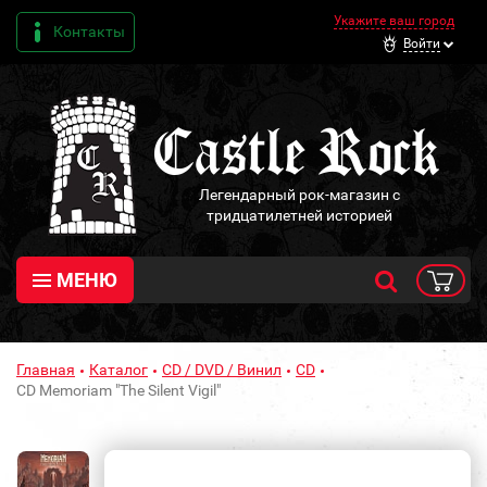
Укажите ваш город
Контакты
Войти
Легендарный рок-магазин с
тридцатилетней историей
МЕНЮ
Главная
Каталог
CD / DVD / Винил
CD
CD Memoriam "The Silent Vigil"