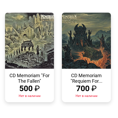
БЫСТРЫЙ
БЫСТРЫЙ
ПРОСМОТР
ПРОСМОТР
CD Memoriam "For
CD Memoriam
The Fallen"
"Requiem For...
500
₽
700
₽
Нет в наличии
Нет в наличии