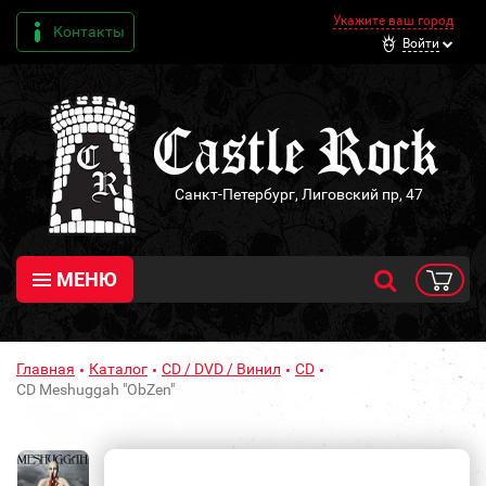
Укажите ваш город
Контакты
Войти
Санкт-Петербург, Лиговский пр, 47
МЕНЮ
Главная
Каталог
CD / DVD / Винил
CD
CD Meshuggah "ObZen"