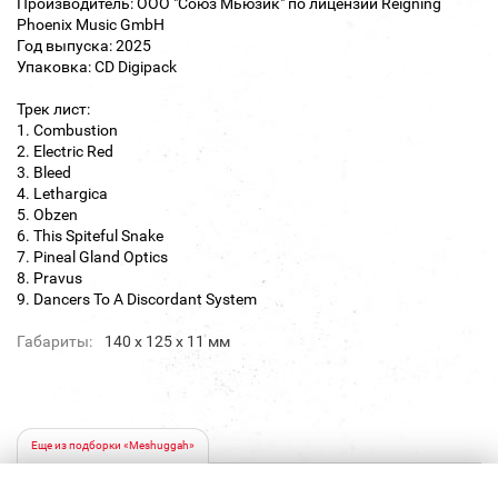
Производитель: ООО "Союз Мьюзик" по лицензии Reigning
Phoenix Music GmbH
Год выпуска: 2025
Упаковка: CD Digipack
Трек лист:
1. Combustion
2. Electric Red
3. Bleed
4. Lethargica
5. Obzen
6. This Spiteful Snake
7. Pineal Gland Optics
8. Pravus
9. Dancers To A Discordant System
Габариты:
140 х 125 х 11 мм
Еще из подборки «Meshuggah»