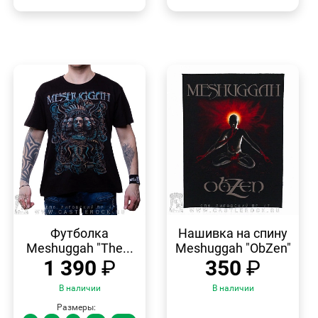
БЫСТРЫЙ
БЫСТРЫЙ
ПРОСМОТР
ПРОСМОТР
Футболка
Нашивка на спину
Meshuggah "The...
Meshuggah "ObZen"
1 390
₽
350
₽
В наличии
В наличии
Размеры: