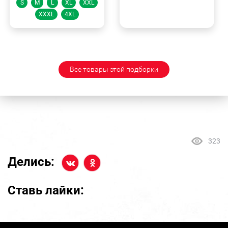
S
M
L
XL
XXL
XXXL
4XL
Все товары этой подборки
323
Делись:
Ставь лайки: