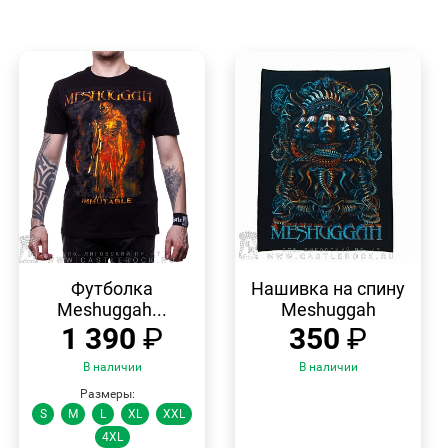
БЫСТРЫЙ
БЫСТРЫЙ
ПРОСМОТР
ПРОСМОТР
Футболка
Нашивка на спину
Meshuggah...
Meshuggah
1 390
₽
350
₽
В наличии
В наличии
Размеры:
S
M
L
XL
XXL
4XL