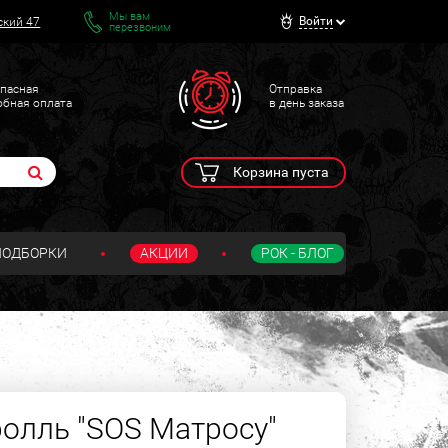
Мы вам
Войти
ский 47
перезвоним
пасная
Отправка
обная оплата
в день заказа
Корзина пуста
ПОДБОРКИ
АКЦИИ
РОК - БЛОГ
олль "SOS Матросу"