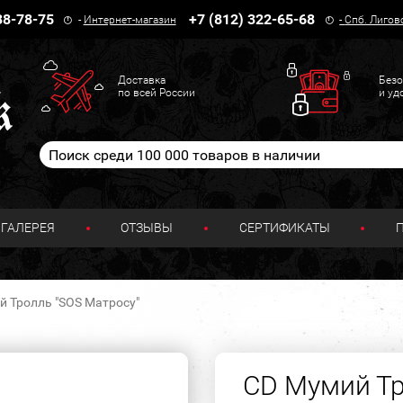
38-78-75
+7 (812) 322-65-68
-
Интернет-магазин
-
Спб. Лигов
Доставка
Безо
по всей России
и уд
ГАЛЕРЕЯ
ОТЗЫВЫ
СЕРТИФИКАТЫ
й Тролль "SOS Матросу"
CD Мумий Тр