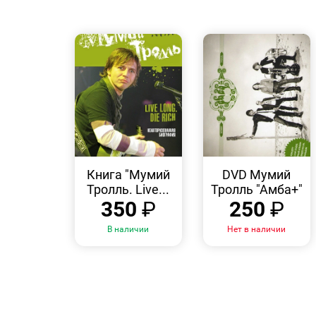
БЫСТРЫЙ
БЫСТРЫЙ
ПРОСМОТР
ПРОСМОТР
Книга "Мумий
DVD Мумий
Тролль. Live...
Тролль "Амба+"
350
₽
250
₽
В наличии
Нет в наличии