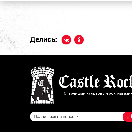
Делись:
Старейший культовый рок магази