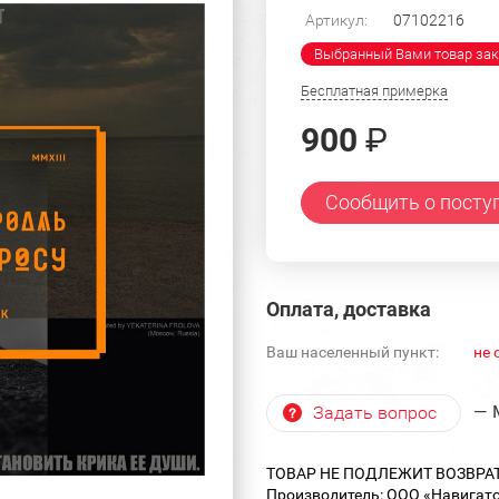
Артикул:
07102216
Выбранный Вами товар зак
Бесплатная примерка
900
₽
Сообщить о посту
Оплата, доставка
Ваш населенный пункт:
не 
— 
Задать вопрос
ТОВАР НЕ ПОДЛЕЖИТ ВОЗВРА
Производитель: ООО «Навигат