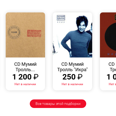
БЫСТРЫЙ
БЫСТРЫЙ
ПРОСМОТР
ПРОСМОТР
CD Мумий
CD Мумий
CD
Тролль...
Тролль "Икра"
Тр
1 200
₽
250
₽
1 
Нет в наличии
Нет в наличии
Нет 
Все товары этой подборки