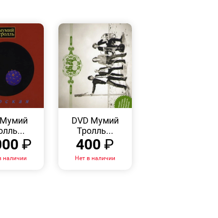
БЫСТРЫЙ
БЫСТРЫЙ
ПРОСМОТР
ПРОСМОТР
 Мумий
DVD Мумий
олль...
Тролль...
000
₽
400
₽
в наличии
Нет в наличии