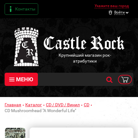
Укажите ваш город
Контакты
Войти
Крупнейший магазин рок-
атрибутики
МЕНЮ
Главная
Каталог
CD / DVD / Винил
CD
CD Mushroomhead "A Wonderful Life"