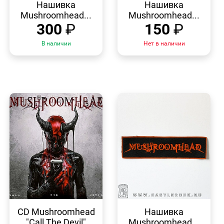
ПРОСМОТР
ПРОСМОТР
Нашивка
Нашивка
Mushroomhead...
Mushroomhead...
300
₽
150
₽
В наличии
Нет в наличии
БЫСТРЫЙ
БЫСТРЫЙ
ПРОСМОТР
ПРОСМОТР
CD Mushroomhead
Нашивка
"Call The Devil"
Mushroomhead...