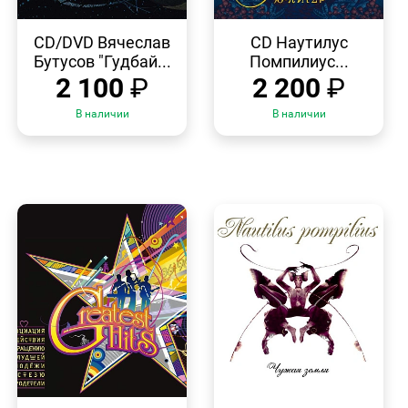
БЫСТРЫЙ
БЫСТРЫЙ
ПРОСМОТР
ПРОСМОТР
CD/DVD Вячеслав
CD Наутилус
Бутусов "Гудбай...
Помпилиус...
2 100
₽
2 200
₽
В наличии
В наличии
БЫСТРЫЙ
БЫСТРЫЙ