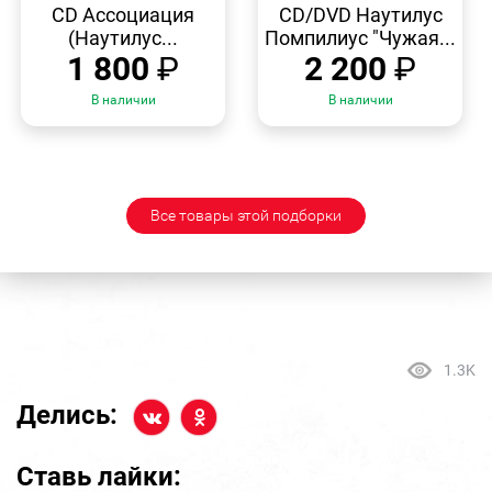
ПРОСМОТР
ПРОСМОТР
CD Ассоциация
CD/DVD Наутилус
(Наутилус...
Помпилиус "Чужая...
1 800
₽
2 200
₽
В наличии
В наличии
Все товары этой подборки
1.3K
Делись:
Ставь лайки: