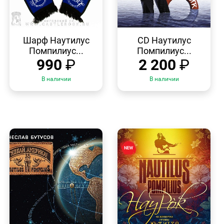
БЫСТРЫЙ
БЫСТРЫЙ
ПРОСМОТР
ПРОСМОТР
Шарф Наутилус
CD Наутилус
Помпилиус...
Помпилиус...
990
₽
2 200
₽
В наличии
В наличии