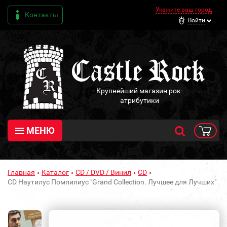
Укажите ваш город
Контакты
Войти
Крупнейший магазин рок-
атрибутики
МЕНЮ
Главная
Каталог
CD / DVD / Винил
CD
CD Наутилус Помпилиус "Grand Collection. Лучшее для Лучших"