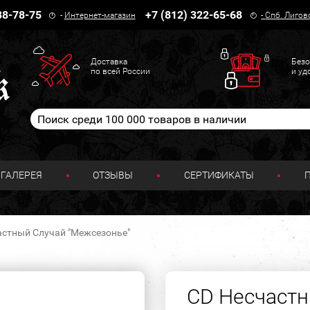
38-78-75
+7 (812) 322-65-68
-
Интернет-магазин
-
Спб. Лигов
Доставка
Безо
по всей России
и уд
ГАЛЕРЕЯ
ОТЗЫВЫ
СЕРТИФИКАТЫ
астный Случай "Межсезонье"
CD Несчастн