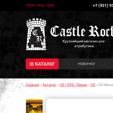
Укажите ваш город
+7 (921) 9
Крупнейший магазин рок-
атрибутики
КАТАЛОГ
НОВИНКИ
Главная
Каталог
CD / DVD / Винил
CD
CD Несч