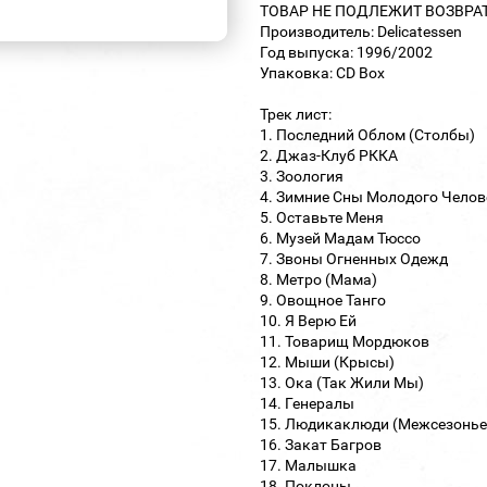
ТОВАР НЕ ПОДЛЕЖИТ ВОЗВРА
Производитель: Delicatessen
Год выпуска: 1996/2002
Упаковка: CD Box
Трек лист:
1. Последний Облом (Столбы)
2. Джаз-Клуб РККА
3. Зоология
4. Зимние Сны Молодого Челов
5. Оставьте Меня
6. Музей Мадам Тюссо
7. Звоны Огненных Одежд
8. Метро (Мама)
9. Овощное Танго
10. Я Верю Ей
11. Товарищ Мордюков
12. Мыши (Крысы)
13. Ока (Так Жили Мы)
14. Генералы
15. Людикаклюди (Межсезонье
16. Закат Багров
17. Малышка
18. Поклоны