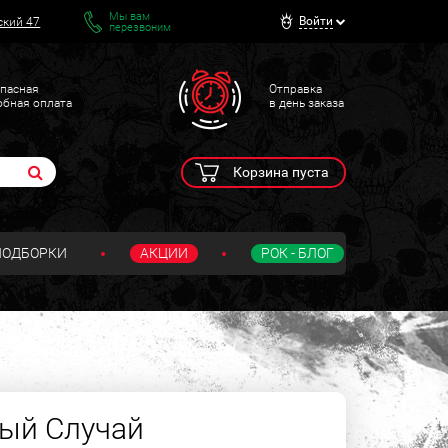
Мы вам
Войти
ский 47
перезвоним
пасная
Отправка
обная оплата
в день заказа
Корзина пуста
ПОДБОРКИ
АКЦИИ
РОК - БЛОГ
ый Случай