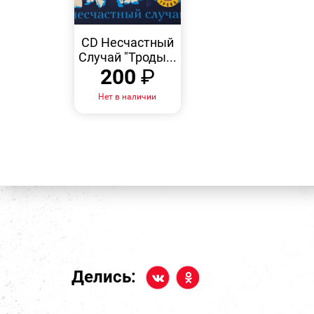
БЫСТРЫЙ
ПРОСМОТР
CD Несчастный
Случай "Троды...
200
₽
Нет в наличии
Делись: