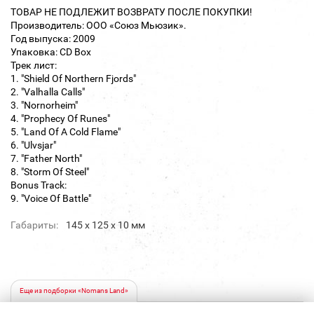
ТОВАР НЕ ПОДЛЕЖИТ ВОЗВРАТУ ПОСЛЕ ПОКУПКИ!
Производитель: ООО «Союз Мьюзик».
Год выпуска: 2009
Упаковка: CD Box
Трек лист:
1. "Shield Of Northern Fjords"
2. "Valhalla Calls"
3. "Nornorheim"
4. "Prophecy Of Runes"
5. "Land Of A Cold Flame"
6. "Ulvsjar"
7. "Father North"
8. "Storm Of Steel"
Bonus Track:
9. "Voice Of Battle"
Габариты:
145 х 125 х 10 мм
Еще из подборки «Nomans Land»