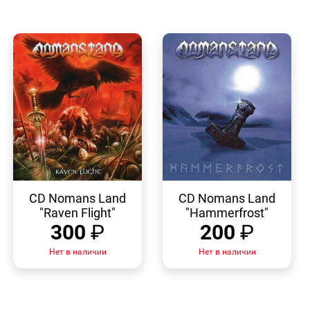
БЫСТРЫЙ
БЫСТРЫЙ
ПРОСМОТР
ПРОСМОТР
CD Nomans Land
CD Nomans Land
"Raven Flight"
"Hammerfrost"
300
₽
200
₽
Нет в наличии
Нет в наличии