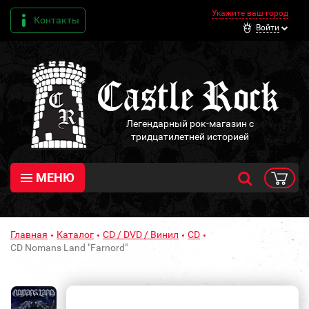
Укажите ваш город
Контакты
Войти
Легендарный рок-магазин с
тридцатилетней историей
МЕНЮ
Главная
Каталог
CD / DVD / Винил
CD
CD Nomans Land "Farnord"