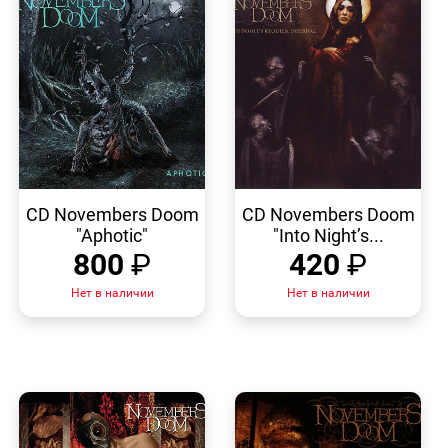
БЫСТРЫЙ
БЫСТРЫЙ
ПРОСМОТР
ПРОСМОТР
CD Novembers Doom
CD Novembers Doom
"Aphotic"
"Into Night’s...
800
₽
420
₽
Нет в наличии
Нет в наличии