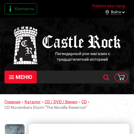
Укажите ваш город
Контакты
Войти
Легендарный рок-магазин с
тридцатилетней историей
МЕНЮ
Главная
Каталог
CD / DVD / Винил
CD
CD Novembers Doom "The Novella Reservoir"