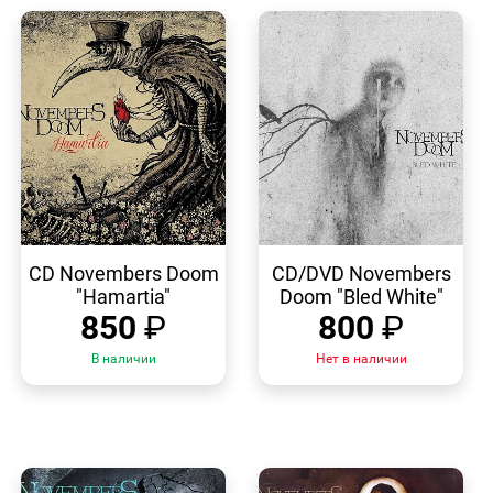
БЫСТРЫЙ
БЫСТРЫЙ
ПРОСМОТР
ПРОСМОТР
CD Novembers Doom
CD/DVD Novembers
"Hamartia"
Doom "Bled White"
850
₽
800
₽
В наличии
Нет в наличии