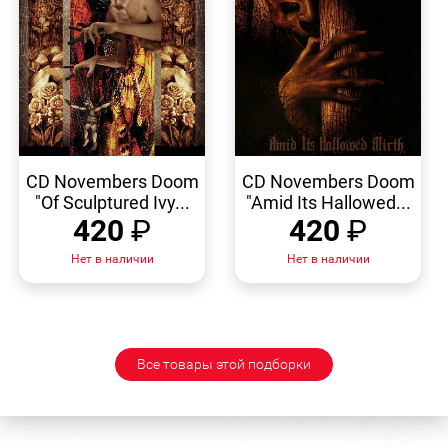
БЫСТРЫЙ
БЫСТРЫЙ
ПРОСМОТР
ПРОСМОТР
CD Novembers Doom
CD Novembers Doom
"Of Sculptured Ivy...
"Amid Its Hallowed...
420
₽
420
₽
Нет в наличии
Нет в наличии
Все товары этой подборки