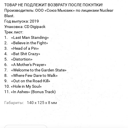
ТОВАР НЕ ПОДЛЕЖИТ ВОЗВРАТУ ПОСЛЕ ПОКУПКИ!
Производитель: ООО «Союз Мьюзик» по лицензии Nuclear
Blast.
Год выпуска: 2019
Упаковка: CD Digipack
Трек лист:
1. «Last Man Standing»
2. «Believe in the Fight»
3. «Head of a Pin»
4. «Bat Shit Crazy»
5. «Distortion»
6. «A Mother's Prayer»
7. «Welcome to the Garden State»
8. «Where Few Dare to Walk»
9. «Out on the Road-Kill»
10. «Hole in My Soul»
11. «In Ashes» (Bonus Track)
Габариты:
140 х 125 х 8 мм