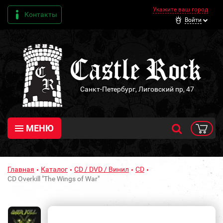
Укажите ваш город
Контакты
Войти
Санкт-Петербург, Лиговский пр, 47
МЕНЮ
Главная
Каталог
CD / DVD / Винил
CD
CD Overkill "The Wings of War"