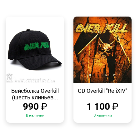
БЫСТРЫЙ
БЫСТРЫЙ
ПРОСМОТР
ПРОСМОТР
Бейсболка Overkill
CD Overkill "ReliXIV"
(шесть клиньев...
990
₽
1 100
₽
В наличии
В наличии