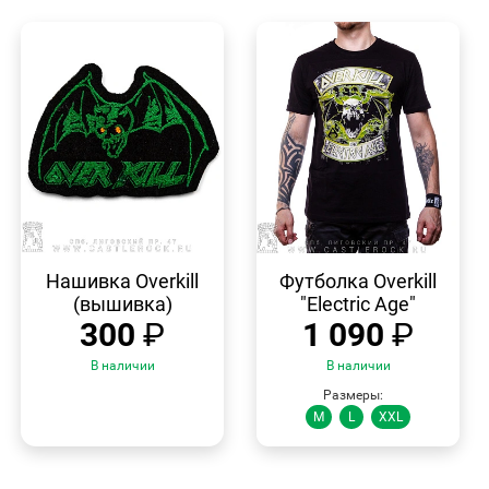
БЫСТРЫЙ
БЫСТРЫЙ
ПРОСМОТР
ПРОСМОТР
Нашивка Overkill
Футболка Overkill
(вышивка)
"Electric Age"
300
₽
1 090
₽
В наличии
В наличии
Размеры:
M
L
XXL