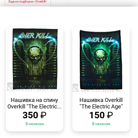
Еще из подборки «Overkill»
БЫСТРЫЙ
БЫСТРЫЙ
ПРОСМОТР
ПРОСМОТР
Нашивка на спину
Нашивка Overkill
Overkill "The Electric...
"The Electric Age"
350
₽
150
₽
В наличии
В наличии