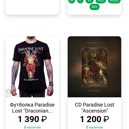
M
L
XL
XXL
XXXL
4XL
БЫСТРЫЙ
БЫСТРЫЙ
ПРОСМОТР
ПРОСМОТР
Футболка Paradise
CD Paradise Lost
Lost "Draconian...
"Ascension"
1 390
₽
1 200
₽
В наличии
В наличии