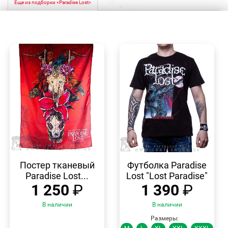
Еще из подборки «Paradise Lost»
БЫСТРЫЙ
БЫСТРЫЙ
ПРОСМОТР
ПРОСМОТР
Постер тканевый
Футболка Paradise
Paradise Lost...
Lost "Lost Paradise"
1 250
₽
1 390
₽
В наличии
В наличии
Размеры: