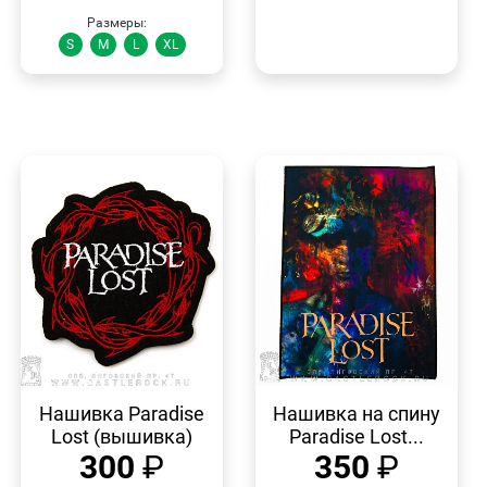
Размеры:
S
M
L
XL
БЫСТРЫЙ
БЫСТРЫЙ
ПРОСМОТР
ПРОСМОТР
Нашивка Paradise
Нашивка на спину
Lost (вышивка)
Paradise Lost...
300
₽
350
₽