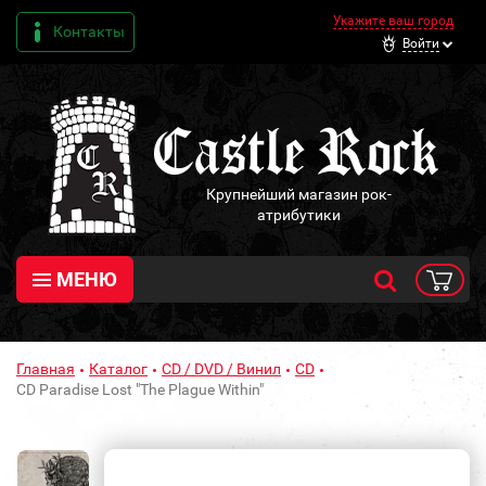
Укажите ваш город
Контакты
Войти
Крупнейший магазин рок-
атрибутики
МЕНЮ
Главная
Каталог
CD / DVD / Винил
CD
CD Paradise Lost "The Plague Within"