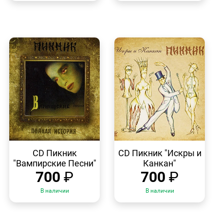
БЫСТРЫЙ
БЫСТРЫЙ
ПРОСМОТР
ПРОСМОТР
CD Пикник
CD Пикник "Искры и
"Вампирские Песни"
Канкан"
700
₽
700
₽
В наличии
В наличии