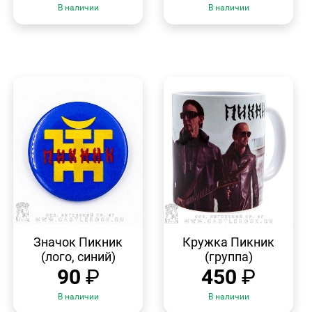
В наличии
В наличии
БЫСТРЫЙ
БЫСТРЫЙ
ПРОСМОТР
ПРОСМОТР
Значок Пикник
Кружка Пикник
(лого, синий)
(группа)
90
₽
450
₽
В наличии
В наличии