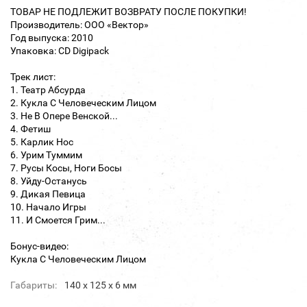
ТОВАР НЕ ПОДЛЕЖИТ ВОЗВРАТУ ПОСЛЕ ПОКУПКИ!
Производитель: ООО «Вектор»
Год выпуска: 2010
Упаковка: CD Digipack
Трек лист:
1. Театр Абсурда
2. Кукла С Человеческим Лицом
3. Не В Опере Венской...
4. Фетиш
5. Карлик Нос
6. Урим Туммим
7. Русы Косы, Ноги Босы
8. Уйду-Останусь
9. Дикая Певица
10. Начало Игры
11. И Смоется Грим...
Бонус-видео:
Кукла С Человеческим Лицом
Габариты:
140 х 125 х 6 мм