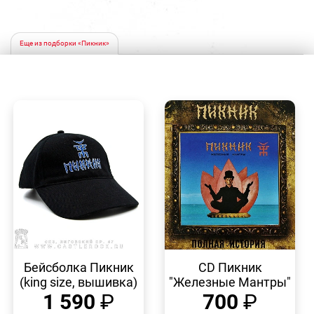
Еще из подборки «Пикник»
БЫСТРЫЙ
БЫСТРЫЙ
ПРОСМОТР
ПРОСМОТР
Бейсболка Пикник
CD Пикник
(king size, вышивка)
"Железные Мантры"
1 590
₽
700
₽