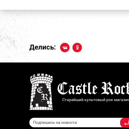
Делись:
Старейший культовый рок магази