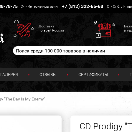
38-78-75
+7 (812) 322-65-68
-
Интернет-магазин
-
Спб. Лигов
Доставка
Безо
по всей России
и уд
ГАЛЕРЕЯ
ОТЗЫВЫ
СЕРТИФИКАТЫ
gy "The Day Is My Enemy"
CD Prodigy "