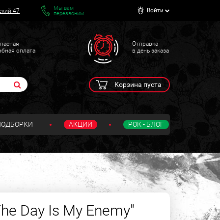
Мы вам
Войти
ский 47
перезвоним
пасная
Отправка
обная оплата
в день заказа
Корзина пуста
ПОДБОРКИ
АКЦИИ
РОК - БЛОГ
The Day Is My Enemy"