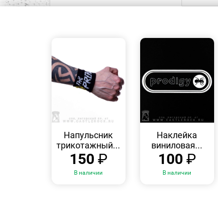
БЫСТРЫЙ
БЫСТРЫЙ
ПРОСМОТР
ПРОСМОТР
Напульсник
Наклейка
трикотажный...
виниловая...
150
₽
100
₽
В наличии
В наличии