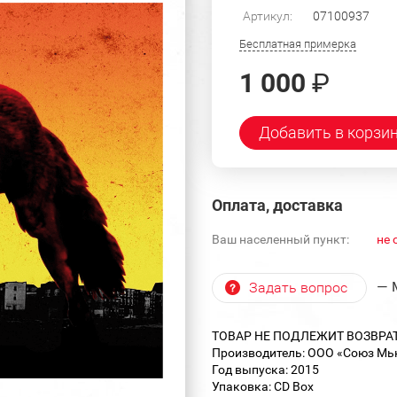
Артикул:
07100937
Бесплатная примерка
1 000
₽
Добавить в корзи
Оплата, доставка
Ваш населенный пункт:
не 
— 
Задать вопрос
ТОВАР НЕ ПОДЛЕЖИТ ВОЗВРА
Производитель: ООО «Союз Мьюз
Год выпуска: 2015
Упаковка: CD Box