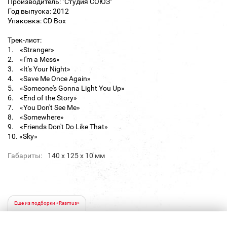
Производитель: "Студия СОЮЗ"
Год выпуска: 2012
Упаковка: CD Box
Трек-лист:
1. «Stranger»
2. «I'm a Mess»
3. «It's Your Night»
4. «Save Me Once Again»
5. «Someone's Gonna Light You Up»
6. «End of the Story»
7. «You Don't See Me»
8. «Somewhere»
9. «Friends Don't Do Like That»
10. «Sky»
Габариты:
140 х 125 х 10 мм
Еще из подборки «Rasmus»