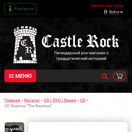
Укажите ваш город
Контакты
Войти
Легендарный рок-магазин с
тридцатилетней историей
МЕНЮ
Главная
Каталог
CD / DVD / Винил
CD
CD Rasmus "The Rasmus"