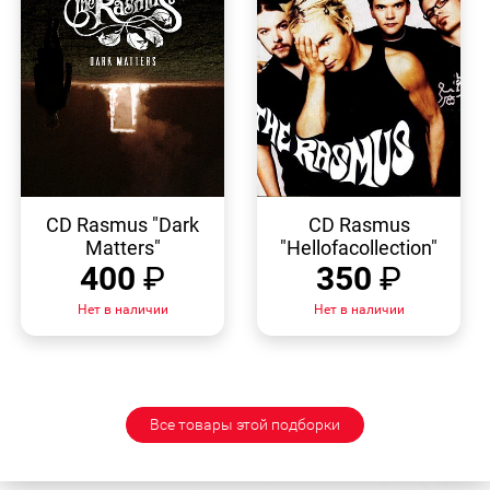
БЫСТРЫЙ
БЫСТРЫЙ
ПРОСМОТР
ПРОСМОТР
CD Rasmus "Dark
CD Rasmus
Matters"
"Hellofacollection"
400
₽
350
₽
Нет в наличии
Нет в наличии
Все товары этой подборки