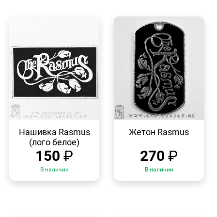
БЫСТРЫЙ
БЫСТРЫЙ
ПРОСМОТР
ПРОСМОТР
Нашивка Rasmus
Жетон Rasmus
(лого белое)
150
₽
270
₽
В наличии
В наличии