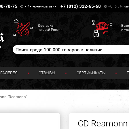
38-78-75
+7 (812) 322-65-68
-
Интернет-магазин
-
Спб. Лигов
Доставка
Безо
по всей России
и уд
н
ГАЛЕРЕЯ
ОТЗЫВЫ
СЕРТИФИКАТЫ
onn "Reamonn"
CD Reamonn 