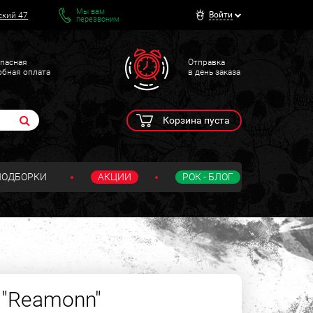
Мы вам
Войти
ский 47
перезвоним
пасная
Отправка
обная оплата
в день заказа
Корзина пуста
ПОДБОРКИ
АКЦИИ
РОК - БЛОГ
"Reamonn"