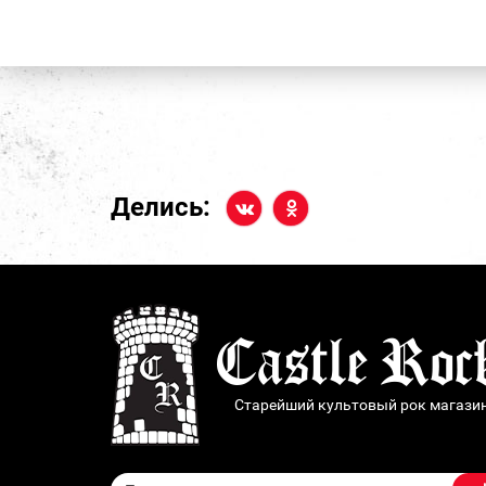
Делись:
Старейший культовый рок магази