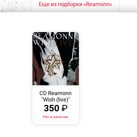
Еще из подборки «Reamonn»
БЫСТРЫЙ
ПРОСМОТР
CD Reamonn
"Wish (live)"
350
₽
Нет в наличии