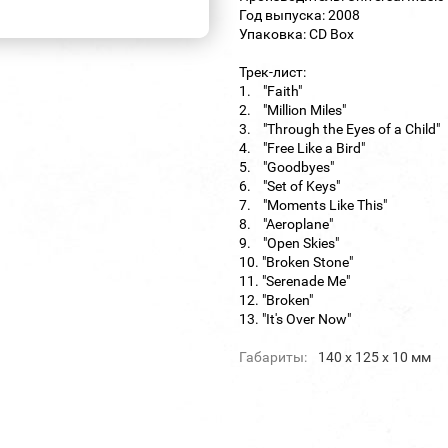
Год выпуска: 2008
Упаковка: CD Box
Трек-лист:
1. "Faith"
2. "Million Miles"
3. "Through the Eyes of a Child"
4. "Free Like a Bird"
5. "Goodbyes"
6. "Set of Keys"
7. "Moments Like This"
8. "Aeroplane"
9. "Open Skies"
10. "Broken Stone"
11. "Serenade Me"
12. "Broken"
13. "It's Over Now"
Габариты:
140 х 125 х 10 мм