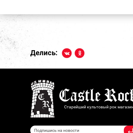
Делись:
Старейший культовый рок магази