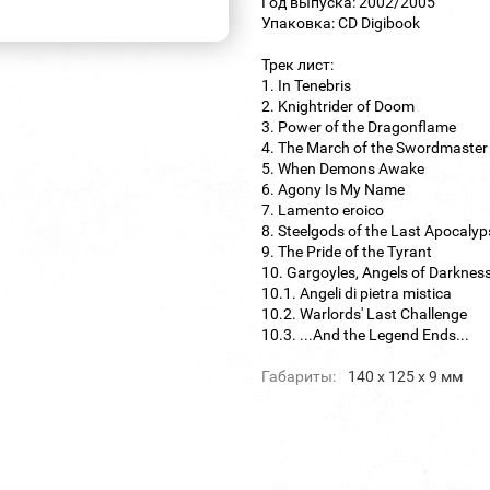
Год выпуска: 2002/2005
Упаковка: CD Digibook
Трек лист:
1. In Tenebris
2. Knightrider of Doom
3. Power of the Dragonflame
4. The March of the Swordmaster
5. When Demons Awake
6. Agony Is My Name
7. Lamento eroico
8. Steelgods of the Last Apocalyp
9. The Pride of the Tyrant
10. Gargoyles, Angels of Darknes
10.1. Angeli di pietra mistica
10.2. Warlords' Last Challenge
10.3. ...And the Legend Ends...
Габариты:
140 х 125 х 9 мм