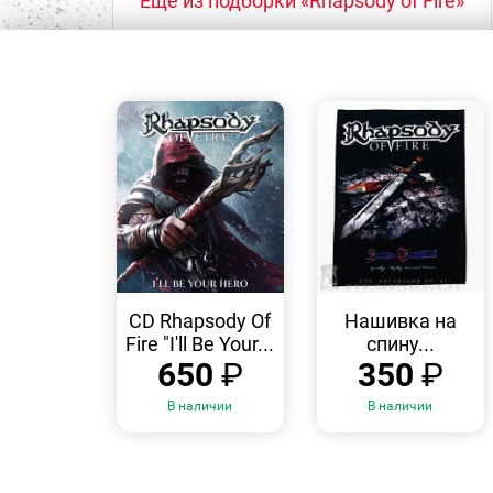
Еще из подборки «Rhapsody of Fire»
БЫСТРЫЙ
БЫСТРЫЙ
ПРОСМОТР
ПРОСМОТР
CD Rhapsody Of
Нашивка на
Fire "I'll Be Your...
спину...
650
₽
350
₽
В наличии
В наличии