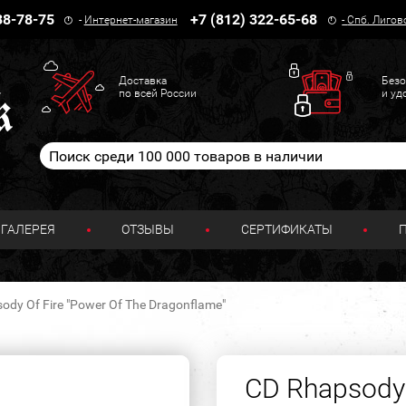
38-78-75
+7 (812) 322-65-68
-
Интернет-магазин
-
Спб. Лигов
Доставка
Безо
по всей России
и уд
ГАЛЕРЕЯ
ОТЗЫВЫ
СЕРТИФИКАТЫ
ody Of Fire "Power Of The Dragonflame"
CD Rhapsody 