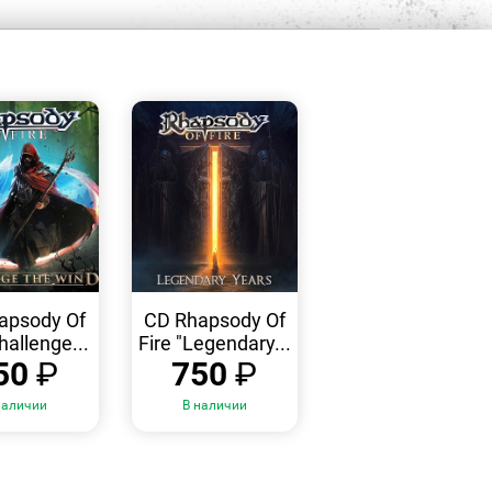
БЫСТРЫЙ
БЫСТРЫЙ
ПРОСМОТР
ПРОСМОТР
apsody Of
CD Rhapsody Of
hallenge...
Fire "Legendary...
50
₽
750
₽
наличии
В наличии