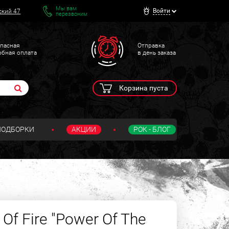
Мы вам
Войти
ский 47
перезвоним
пасная
Отправка
обная оплата
в день заказа
Корзина пуста
ПОДБОРКИ
АКЦИИ
РОК - БЛОГ
Of Fire "Power Of The