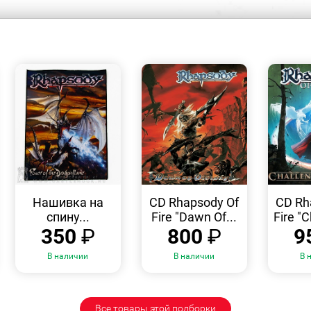
БЫСТРЫЙ
БЫСТРЫЙ
ПРОСМОТР
ПРОСМОТР
Нашивка на
CD Rhapsody Of
CD Rh
спину...
Fire "Dawn Of...
Fire "C
350
₽
800
₽
9
В наличии
В наличии
В 
Все товары этой подборки