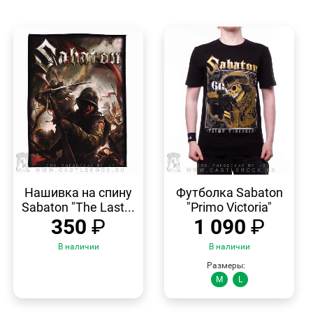
БЫСТРЫЙ
БЫСТРЫЙ
ПРОСМОТР
ПРОСМОТР
Нашивка на спину
Футболка Sabaton
Sabaton "The Last...
"Primo Victoria"
350
₽
1 090
₽
В наличии
В наличии
Размеры:
M
L