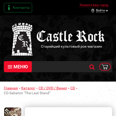
Укажите ваш город
Контакты
Войти
Старейший культовый рок-магазин
МЕНЮ
Главная
Каталог
CD / DVD / Винил
CD
CD Sabaton "The Last Stand"