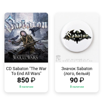
БЫСТРЫЙ
БЫСТРЫЙ
ПРОСМОТР
ПРОСМОТР
CD Sabaton "The War
Значок Sabaton
To End All Wars"
(лого, белый)
850
₽
90
₽
В наличии
В наличии