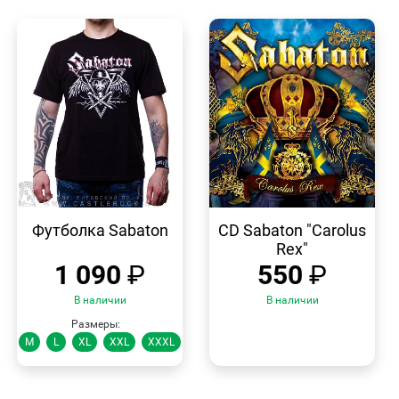
БЫСТРЫЙ
БЫСТРЫЙ
ПРОСМОТР
ПРОСМОТР
Футболка Sabaton
CD Sabaton "Carolus
Rex"
1 090
₽
550
₽
В наличии
В наличии
Размеры:
M
L
XL
XXL
XXXL