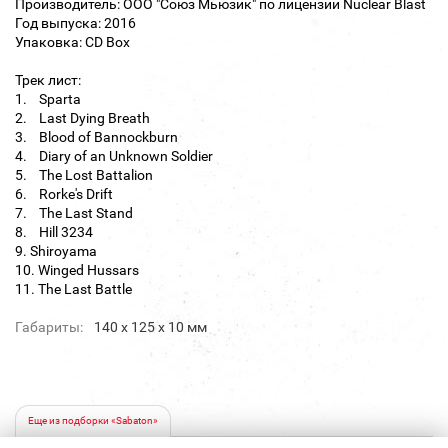
Производитель: ООО "Союз Мьюзик" по лицензии Nuclear Blast
Год выпуска: 2016
Упаковка: CD Box
Трек лист:
1. Sparta
2. Last Dying Breath
3. Blood of Bannockburn
4. Diary of an Unknown Soldier
5. The Lost Battalion
6. Rorke's Drift
7. The Last Stand
8. Hill 3234
9. Shiroyama
10. Winged Hussars
11. The Last Battle
Габариты:
140 х 125 х 10 мм
Еще из подборки «Sabaton»