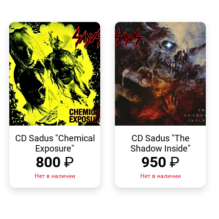
БЫСТРЫЙ
БЫСТРЫЙ
ПРОСМОТР
ПРОСМОТР
CD Sadus "Chemical
CD Sadus "The
Exposure"
Shadow Inside"
800
₽
950
₽
Нет в наличии
Нет в наличии