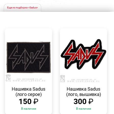
Еще из подборки «Sadus»
БЫСТРЫЙ
БЫСТРЫЙ
ПРОСМОТР
ПРОСМОТР
Нашивка Sadus
Нашивка Sadus
(лого серое)
(лого, вышивка)
150
₽
300
₽
В наличии
В наличии