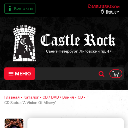
Укажите ваш город
Контакты
Войти
Санкт-Петербург, Лиговский пр, 47
МЕНЮ
Главная
Каталог
CD / DVD / Винил
CD
CD Sadus "A Vision Of Misery"