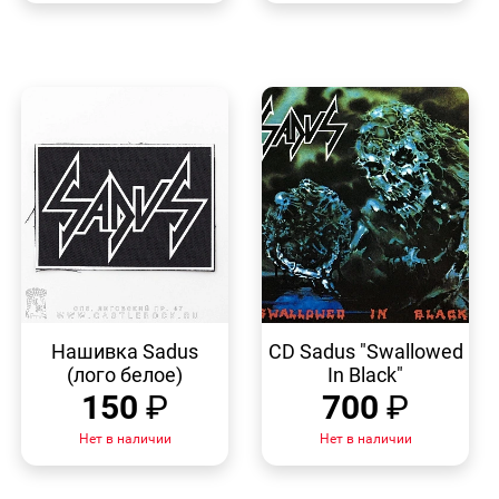
БЫСТРЫЙ
БЫСТРЫЙ
ПРОСМОТР
ПРОСМОТР
Нашивка Sadus
CD Sadus "Swallowed
(лого белое)
In Black"
150
₽
700
₽
Нет в наличии
Нет в наличии