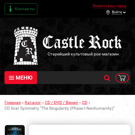
Укажите ваш город
Контакты
Войти
Старейший культовый рок-магазин
МЕНЮ
Главная
Каталог
CD / DVD / Винил
CD
CD Scar Symmetry "The Singularity (Phase I-Neohumanity)"