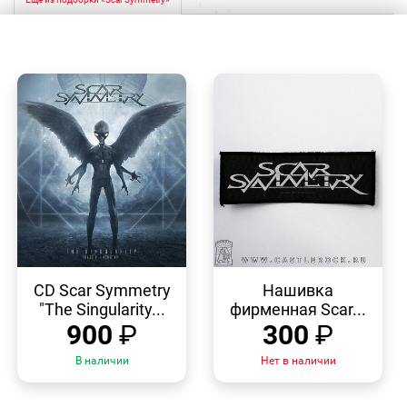
БЫСТРЫЙ
БЫСТРЫЙ
ПРОСМОТР
ПРОСМОТР
CD Scar Symmetry
Нашивка
"The Singularity...
фирменная Scar...
900
₽
300
₽
В наличии
Нет в наличии