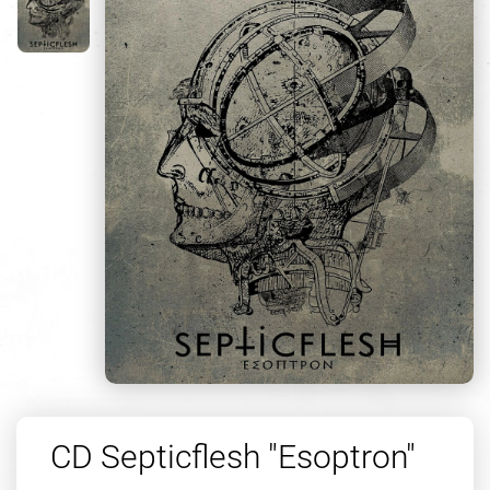
CD Septicflesh "Esoptron"