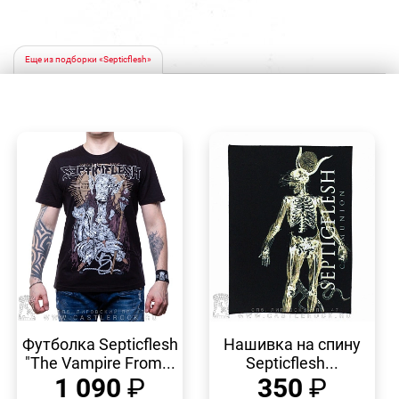
Еще из подборки «Septicflesh»
БЫСТРЫЙ
БЫСТРЫЙ
ПРОСМОТР
ПРОСМОТР
Футболка Septicflesh
Нашивка на спину
"The Vampire From...
Septicflesh...
1 090
₽
350
₽