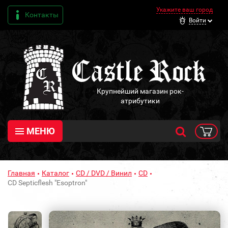
Укажите ваш город
Контакты
Войти
Крупнейший магазин рок-
атрибутики
МЕНЮ
Главная
Каталог
CD / DVD / Винил
CD
CD Septicflesh "Esoptron"