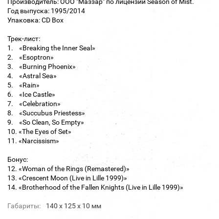
Производитель: ООО "Маззар" по лицензии Season of Mist.
Год выпуска: 1995/2014
Упаковка: CD Box
Трек-лист:
1. «Breaking the Inner Seal»
2. «Esoptron»
3. «Burning Phoenix»
4. «Astral Sea»
5. «Rain»
6. «Ice Castle»
7. «Celebration»
8. «Succubus Priestess»
9. «So Clean, So Empty»
10. «The Eyes of Set»
11. «Narcissism»
Бонус:
12. «Woman of the Rings (Remastered)»
13. «Crescent Moon (Live in Lille 1999)»
14. «Brotherhood of the Fallen Knights (Live in Lille 1999)»
Габариты:
140 х 125 х 10 мм