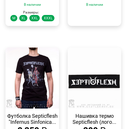
В наличии
В наличии
Размеры:
M
XL
XXL
XXXL
БЫСТРЫЙ
БЫСТРЫЙ
ПРОСМОТР
ПРОСМОТР
Футболка Septicflesh
Нашивка термо
"Infernus Sinfonica...
Septicflesh (лого...