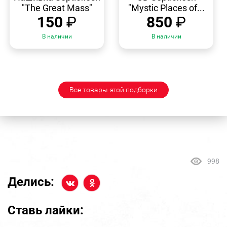
"The Great Mass"
"Mystic Places of...
150
₽
850
₽
В наличии
В наличии
Все товары этой подборки
998
Делись:
Ставь лайки: