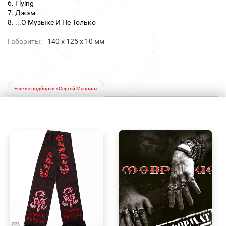
6. Flying
7. Джэм
8. ...О Музыке И Не Только
Габариты:
140 х 125 х 10 мм
Еще из подборки «Сергей Маврин»