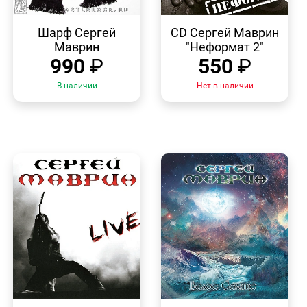
БЫСТРЫЙ
БЫСТРЫЙ
ПРОСМОТР
ПРОСМОТР
Шарф Сергей
CD Сергей Маврин
Маврин
"Неформат 2"
990
₽
550
₽
В наличии
Нет в наличии
БЫСТРЫЙ
БЫСТРЫЙ