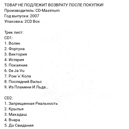
ТОВАР НЕ ПОДЛЕЖИТ ВОЗВРАТУ ПОСЛЕ ПОКУПКИ!
Производитель: CD-Maximum
Год выпуска: 2007
Упаковка: 2CD Box
Трек лист:
CD1:
1. Волен
2. Фортуна
3. Виктория
4. Истерия
5. Покаяние
6. De Ja Vu
7. Ром 'н' Кола
8. Последний Вальс
9. Из Пламени И Льда…
CD2:
1. Запрещенная Реальность
2. Крылья
3. Макадаш
4. Вчера
5. До Свидания