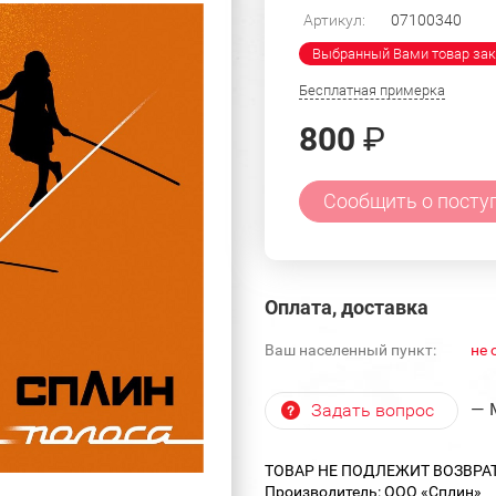
Артикул:
07100340
Выбранный Вами товар зак
Бесплатная примерка
800
₽
Сообщить о посту
Оплата, доставка
Ваш населенный пункт:
не 
— 
Задать вопрос
ТОВАР НЕ ПОДЛЕЖИТ ВОЗВРА
Производитель: ООО «Сплин»