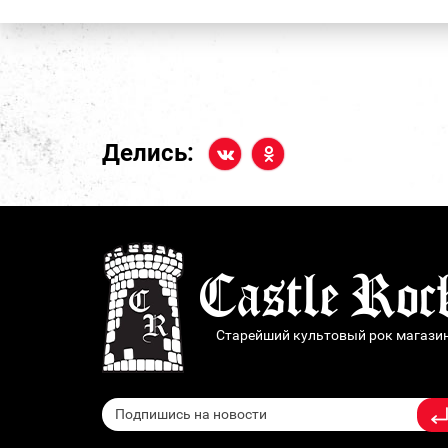
Делись:
Старейший культовый рок магази