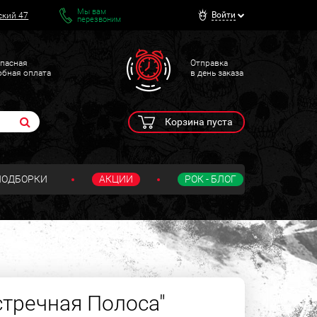
Мы вам
Войти
ский 47
перезвоним
пасная
Отправка
обная оплата
в день заказа
Корзина пуста
ПОДБОРКИ
АКЦИИ
РОК - БЛОГ
стречная Полоса"