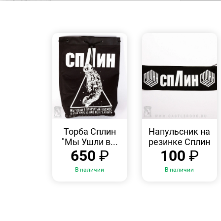
БЫСТРЫЙ
БЫСТРЫЙ
ПРОСМОТР
ПРОСМОТР
Торба Сплин
Напульсник на
"Мы Ушли в...
резинке Сплин
650
₽
100
₽
В наличии
В наличии