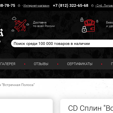
38-78-75
+7 (812) 322-65-68
-
Интернет-магазин
-
Спб. Лигов
Доставка
Безо
по всей России
и уд
н
ГАЛЕРЕЯ
ОТЗЫВЫ
СЕРТИФИКАТЫ
 "Встречная Полоса"
CD Сплин "В