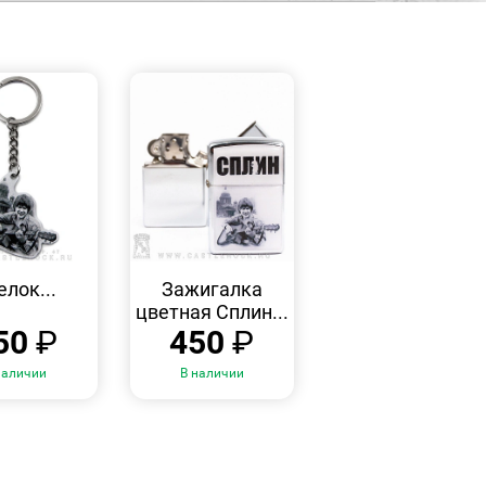
БЫСТРЫЙ
БЫСТРЫЙ
ПРОСМОТР
ПРОСМОТР
елок...
Зажигалка
цветная Сплин...
50
₽
450
₽
наличии
В наличии