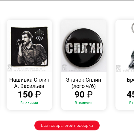
БЫСТРЫЙ
БЫСТРЫЙ
ПРОСМОТР
ПРОСМОТР
Нашивка Сплин
Значок Сплин
Бр
А. Васильев
(лого ч/б)
150
₽
90
₽
4
В наличии
В наличии
В 
Все товары этой подборки