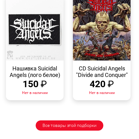
БЫСТРЫЙ
БЫСТРЫЙ
ПРОСМОТР
ПРОСМОТР
Нашивка Suicidal
CD Suicidal Angels
Angels (лого белое)
"Divide and Conquer"
150
₽
420
₽
Нет в наличии
Нет в наличии
Все товары этой подборки