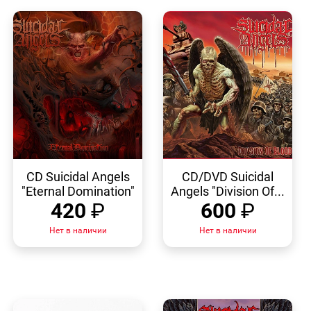
БЫСТРЫЙ
БЫСТРЫЙ
ПРОСМОТР
ПРОСМОТР
CD Suicidal Angels
CD/DVD Suicidal
"Eternal Domination"
Angels "Division Of...
420
₽
600
₽
Нет в наличии
Нет в наличии