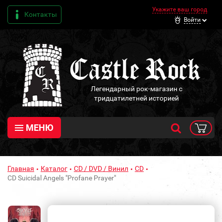
Укажите ваш город
Контакты
Войти
Легендарный рок-магазин с
тридцатилетней историей
МЕНЮ
Главная
Каталог
CD / DVD / Винил
CD
CD Suicidal Angels "Profane Prayer"