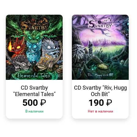
БЫСТРЫЙ
БЫСТРЫЙ
ПРОСМОТР
ПРОСМОТР
CD Svartby
CD Svartby "Riv, Hugg
"Elemental Tales"
Och Bit"
500
₽
190
₽
В наличии
Нет в наличии