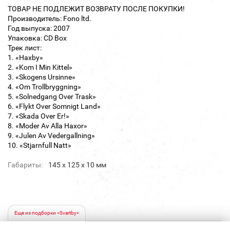
ТОВАР НЕ ПОДЛЕЖИТ ВОЗВРАТУ ПОСЛЕ ПОКУПКИ!
Производитель: Fono ltd.
Год выпуска: 2007
Упаковка: CD Box
Трек лист:
1. «Haxby»
2. «Kom I Min Kittel»
3. «Skogens Ursinne»
4. «Om Trollbryggning»
5. «Solnedgang Over Trask»
6. «Flykt Over Somnigt Land»
7. «Skada Over Er!»
8. «Moder Av Alla Haxor»
9. «Julen Av Vedergallning»
10. «Stjarnfull Natt»
Габариты:
145 х 125 х 10 мм
Еще из подборки «Svartby»