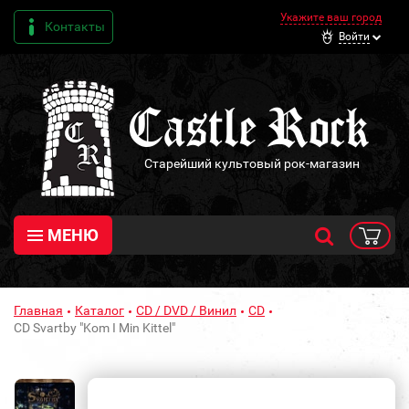
Укажите ваш город
Контакты
Войти
Старейший культовый рок-магазин
МЕНЮ
Главная
Каталог
CD / DVD / Винил
CD
CD Svartby "Kom I Min Kittel"