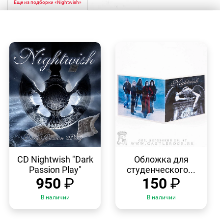
Еще из подборки «Nightwish»
БЫСТРЫЙ
БЫСТРЫЙ
ПРОСМОТР
ПРОСМОТР
CD Nightwish "Dark
Обложка для
Passion Play"
студенческого...
950
₽
150
₽
В наличии
В наличии