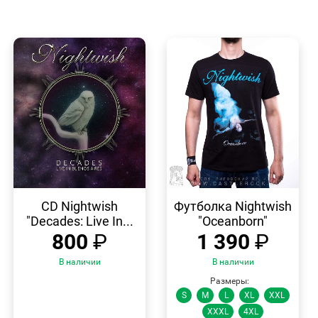
БЫСТРЫЙ
БЫСТРЫЙ
ПРОСМОТР
ПРОСМОТР
CD Nightwish
Футболка Nightwish
"Decades: Live In...
"Oceanborn"
800
₽
1 390
₽
В наличии
В наличии
Размеры:
S
M
L
XL
XXL
XXXL
4XL