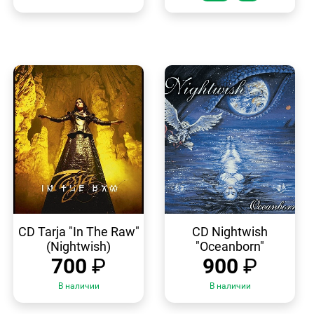
БЫСТРЫЙ
БЫСТРЫЙ
ПРОСМОТР
ПРОСМОТР
CD Tarja "In The Raw"
CD Nightwish
(Nightwish)
"Oceanborn"
700
₽
900
₽
В наличии
В наличии