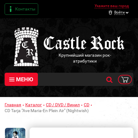
Укажите ваш город
Контакты
Войти
Крупнейший магазин рок-
атрибутики
МЕНЮ
Главная
Каталог
CD / DVD / Винил
CD
CD Tarja "Ave Maria-En Plein Air" (Nightwish)