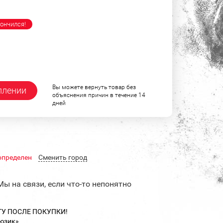
ончился!
Вы можете вернуть товар без
плении
объяснения причин в течение 14
дней
определен
Cменить город
Мы на связи, если что-то непонятно
ТУ ПОСЛЕ ПОКУПКИ!
юзик»