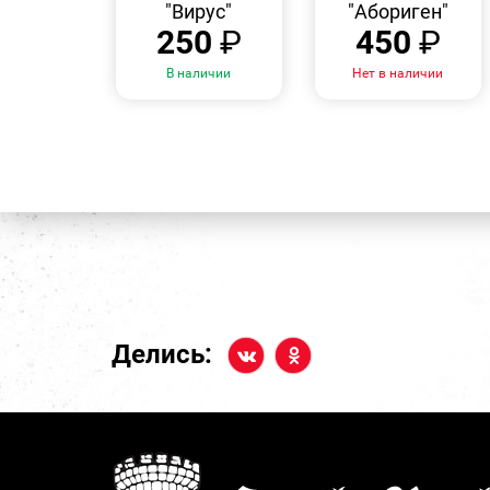
"Вирус"
"Абориген"
250
₽
450
₽
В наличии
Нет в наличии
Делись: