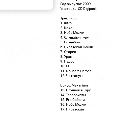
Год выпуска: 2009
Упаковка: CD Digipack
Трек лист:
1. Intro
2. Кокаин
3. Небо Молчит
4. Слушайся Гуру
5. Розенбом
6. Пиратская Песня
7. Старик
8. Уран
9. Педро
10. I.F.L.
11. No More Heroes
12. Чаттануга
Бонус: Maximinor
13. Слушайся Гуру
14. Террористы
15. Его Собаки
16. Небо Молчит
17. Пиратская