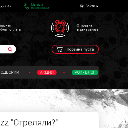
Мы вам
Войти
ский 47
перезвоним
пасная
Отправка
обная оплата
в день заказа
Корзина пуста
ПОДБОРКИ
АКЦИИ
РОК - БЛОГ
zzz "Стреляли?"