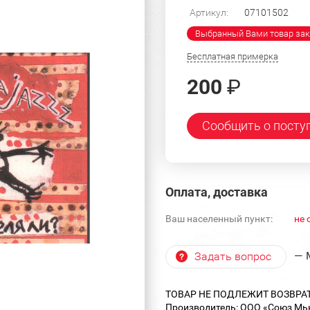
Артикул:
07101502
Выбранный Вами товар зак
Бесплатная примерка
200
₽
Сообщить о посту
Оплата, доставка
Ваш населенный пункт:
не 
— 
Задать вопрос
ТОВАР НЕ ПОДЛЕЖИТ ВОЗВРА
Производитель: ООО «Союз Мь