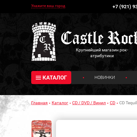
Укажите ваш город
+7 (921) 9
Крупнейший магазин рок-
атрибутики
КАТАЛОГ
НОВИНКИ
Главная
Каталог
CD / DVD / Винил
CD
CD Tequi