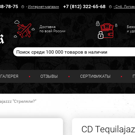
38-78-75
+7 (812) 322-65-68
-
Интернет-магазин
-
Спб. Лигов
Доставка
Безо
по всей России
и уд
ГАЛЕРЕЯ
ОТЗЫВЫ
СЕРТИФИКАТЫ
lajazzz "Стреляли?"
CD Tequilaja