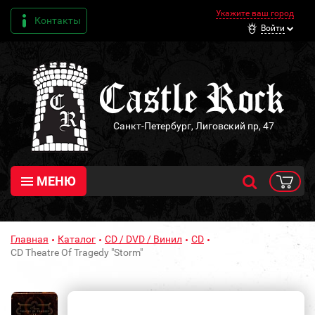
Укажите ваш город
Контакты
Войти
Санкт-Петербург, Лиговский пр, 47
МЕНЮ
Главная
Каталог
CD / DVD / Винил
CD
CD Theatre Of Tragedy "Storm"