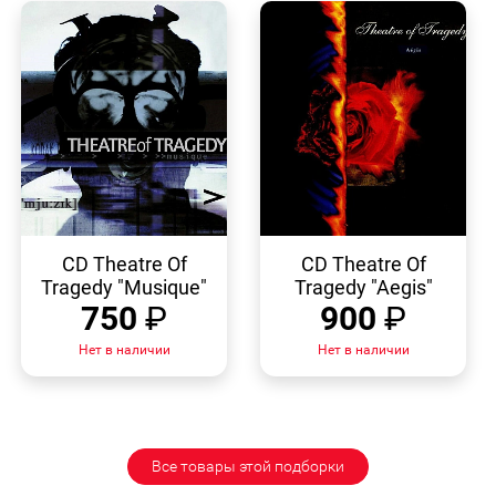
БЫСТРЫЙ
БЫСТРЫЙ
ПРОСМОТР
ПРОСМОТР
CD Theatre Of
CD Theatre Of
Tragedy "Musique"
Tragedy "Aegis"
750
₽
900
₽
Нет в наличии
Нет в наличии
Все товары этой подборки