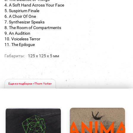
4. A Soft Hand Across Your Face
5. Suspirium Finale
6. A Choir Of One
7. Synthesizer Speaks
8. The Room of Compartments
9. An Audition
10. Voiceless Terror
11. The Epilogue
Габариты:
125 х 125 х 5 мм
Еще из подборки «Thom Yorke»