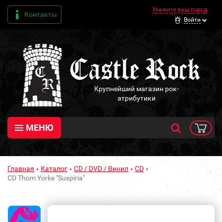
Укажите ваш город
Контакты
Войти
Крупнейший магазин рок-
атрибутики
МЕНЮ
Главная
Каталог
CD / DVD / Винил
CD
CD Thom Yorke "Suspiria"