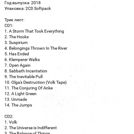
Год выпуска: 2018
Упаковка: 2CD Softpack
Трек лист:
CD1:
1. A Storm That Took Everything
2. The Hooks
3. Suspirium
4. Belongings Thrown In The River
5. Has Ended
6. Klemperer Walks
7. Open Again
8. Sabbath Incantation
9. The Inevitable Pull
10. Olga's Destruction (Volk Tape)
11. The Conjuring Of Anke
12. A Light Green
13. Unmade
14. The Jumps
CD2:
1. Volk
2. The Universe is Indifferent
3. The Balance of Things