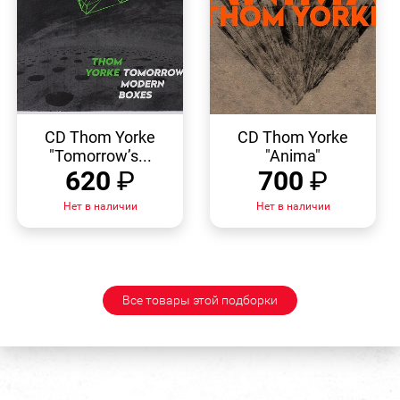
БЫСТРЫЙ
БЫСТРЫЙ
ПРОСМОТР
ПРОСМОТР
CD Thom Yorke
CD Thom Yorke
"Tomorrow’s...
"Anima"
620
₽
700
₽
Нет в наличии
Нет в наличии
Все товары этой подборки