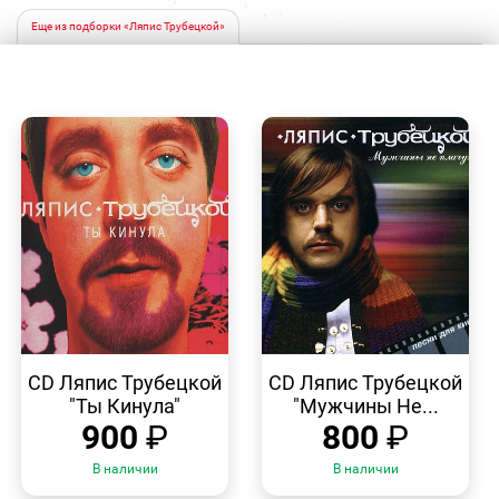
Еще из подборки «Ляпис Трубецкой»
БЫСТРЫЙ
БЫСТРЫЙ
ПРОСМОТР
ПРОСМОТР
CD Ляпис Трубецкой
CD Ляпис Трубецкой
"Ты Кинула"
"Мужчины Не...
900
₽
800
₽
В наличии
В наличии