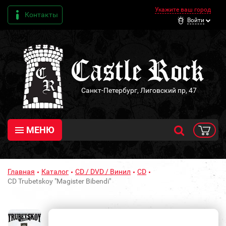
Укажите ваш город
Контакты
Войти
Санкт-Петербург, Лиговский пр, 47
МЕНЮ
Главная
Каталог
CD / DVD / Винил
CD
CD Trubetskoy "Magister Bibendi"