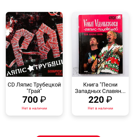
БЫСТРЫЙ
БЫСТРЫЙ
ПРОСМОТР
ПРОСМОТР
CD Ляпис Трубецкой
Книга "Песни
"Грай"
Западных Славян...
700
₽
220
₽
Нет в наличии
Нет в наличии