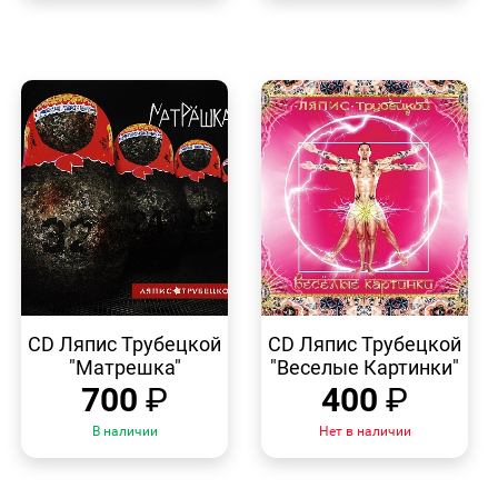
БЫСТРЫЙ
БЫСТРЫЙ
ПРОСМОТР
ПРОСМОТР
CD Ляпис Трубецкой
CD Ляпис Трубецкой
"Матрешка"
"Веселые Картинки"
700
₽
400
₽
В наличии
Нет в наличии