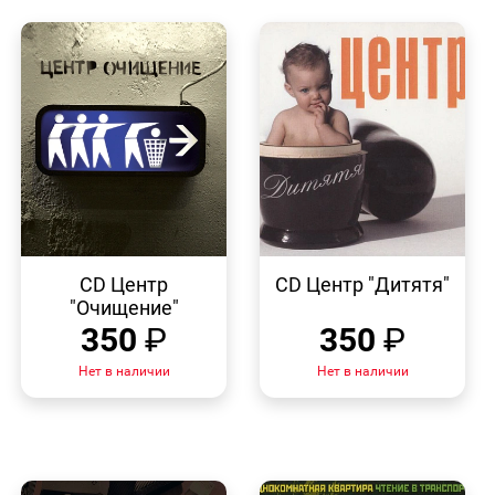
БЫСТРЫЙ
БЫСТРЫЙ
ПРОСМОТР
ПРОСМОТР
CD Центр
CD Центр "Дитятя"
"Очищение"
350
₽
350
₽
Нет в наличии
Нет в наличии