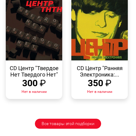
БЫСТРЫЙ
БЫСТРЫЙ
ПРОСМОТР
ПРОСМОТР
CD Центр "Твердое
CD Центр "Ранняя
Нет Твердого Нет"
Электроника:...
300
₽
350
₽
Нет в наличии
Нет в наличии
Все товары этой подборки