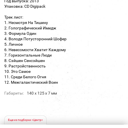
Год выпуска: 2013
Упаковка: CD Digipack
Трек лист:
1. Несмотря На Тишину
2. Голографический Имидж
3. Формула Один
4. Володя Потусторонний Шофер
5. Личное
6. Невесомости Хватит Каждому
7. Горизонтальные Люди
8. Сэйшен Сенсэйшен
9. Растройственность
10. Это Самое
11. Среди Белого Огня
12. Межгалактический Воин
Габариты:
140 х 125 х 7 мм
Еще из подборки «Центр»