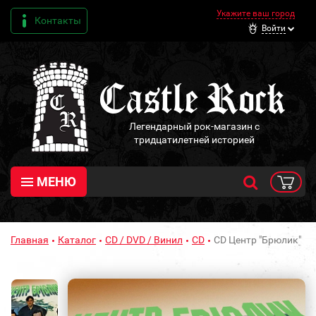
Укажите ваш город
Контакты
Войти
Легендарный рок-магазин с
тридцатилетней историей
МЕНЮ
Главная
Каталог
CD / DVD / Винил
CD
CD Центр "Брюлик"