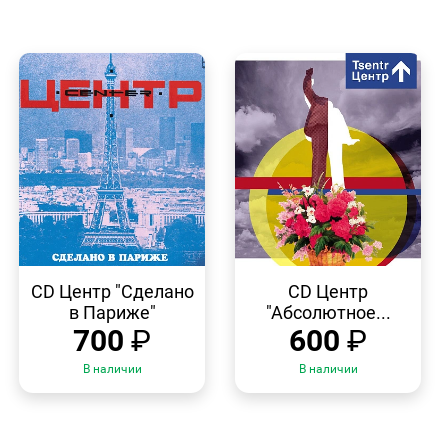
БЫСТРЫЙ
БЫСТРЫЙ
ПРОСМОТР
ПРОСМОТР
CD Центр "Сделано
CD Центр
в Париже"
"Абсолютное...
700
₽
600
₽
В наличии
В наличии