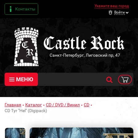
Укажите ваш город
Контакты
Войти
Санкт-Петербург, Лиговский пр, 47
МЕНЮ
Главная
Каталог
CD / DVD / Винил
CD
CD Tyr "Hel" (Digipack)