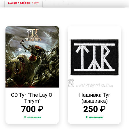
Еще из подборки «Tyr»
БЫСТРЫЙ
БЫСТРЫЙ
ПРОСМОТР
ПРОСМОТР
CD Tyr "The Lay Of
Нашивка Tyr
Thrym"
(вышивка)
700
₽
250
₽
В наличии
В наличии