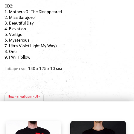
CD2:
1. Mothers Of The Disappeared
2. Miss Sarajevo
3. Beautiful Day
4. Elevation
5. Vertigo
6. Mysterious
7. Ultra Violet Light My Way)
8. One
9. I Will Follow
Габариты:
140 х 125 х 10 мм
Еще из подборки «U2»