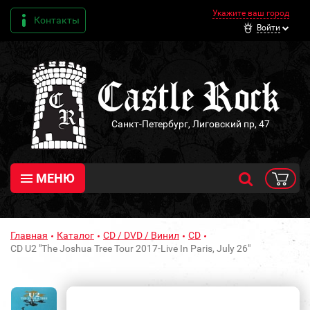
Укажите ваш город
Контакты
Войти
Санкт-Петербург, Лиговский пр, 47
МЕНЮ
Главная
Каталог
CD / DVD / Винил
CD
CD U2 "The Joshua Tree Tour 2017-Live In Paris, July 26"