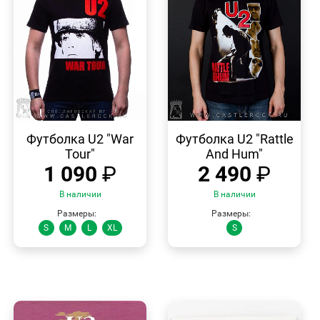
БЫСТРЫЙ
БЫСТРЫЙ
ПРОСМОТР
ПРОСМОТР
Футболка U2 "War
Футболка U2 "Rattle
Tour"
And Hum"
1 090
₽
2 490
₽
В наличии
В наличии
Размеры:
Размеры:
S
M
L
XL
S