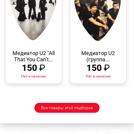
БЫСТРЫЙ
БЫСТРЫЙ
ПРОСМОТР
ПРОСМОТР
Медиатор U2 "All
Медиатор U2
That You Can’t...
(группа...
150
₽
150
₽
Нет в наличии
Нет в наличии
Все товары этой подборки