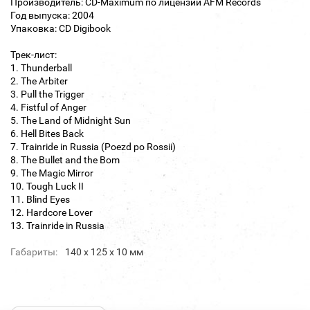
Производитель: CD-Maximum по лицензии AFM Records
Год выпуска: 2004
Упаковка: CD Digibook
Трек-лист:
1. Thunderball
2. The Arbiter
3. Pull the Trigger
4. Fistful of Anger
5. The Land of Midnight Sun
6. Hell Bites Back
7. Trainride in Russia (Poezd po Rossii)
8. The Bullet and the Bom
9. The Magic Mirror
10. Tough Luck II
11. Blind Eyes
12. Hardcore Lover
13. Trainride in Russia
Габариты:
140 х 125 х 10 мм