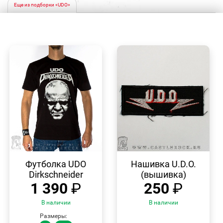
Еще из подборки «UDO»
БЫСТРЫЙ
БЫСТРЫЙ
ПРОСМОТР
ПРОСМОТР
Футболка UDO
Нашивка U.D.O.
Dirkschneider
(вышивка)
1 390
₽
250
₽
В наличии
В наличии
Размеры: