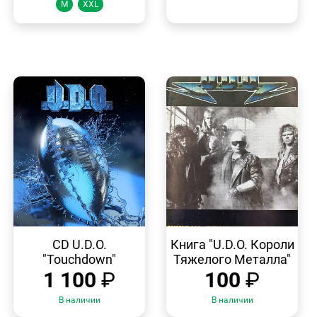
M
XXL
БЫСТРЫЙ
БЫСТРЫЙ
ПРОСМОТР
ПРОСМОТР
CD U.D.O.
Книга "U.D.O. Короли
"Touchdown"
Тяжелого Металла"
1 100
₽
100
₽
В наличии
В наличии