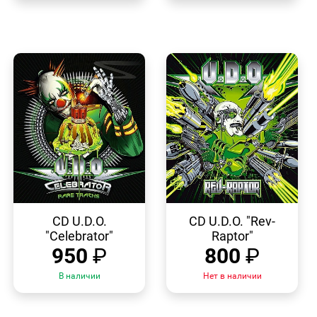
БЫСТРЫЙ
БЫСТРЫЙ
ПРОСМОТР
ПРОСМОТР
CD U.D.O.
CD U.D.O. "Rev-
"Celebrator"
Raptor"
950
₽
800
₽
В наличии
Нет в наличии