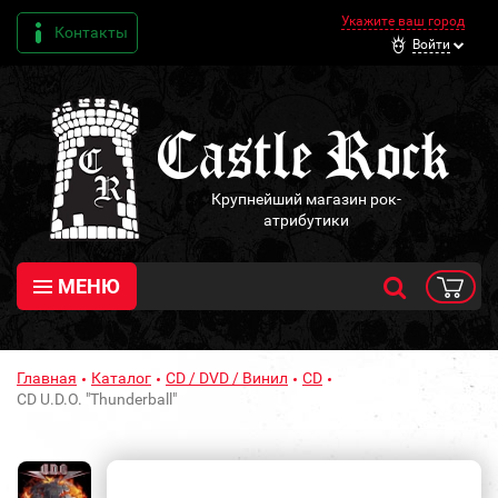
Укажите ваш город
Контакты
Войти
Крупнейший магазин рок-
атрибутики
МЕНЮ
Главная
Каталог
CD / DVD / Винил
CD
CD U.D.O. "Thunderball"