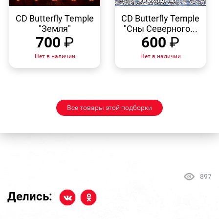
БЫСТРЫЙ
БЫСТРЫЙ
ПРОСМОТР
ПРОСМОТР
CD Butterfly Temple
CD Butterfly Temple
"Земля"
"Сны Северного...
700
₽
600
₽
Нет в наличии
Нет в наличии
Все товары этой подборки
897
Делись: