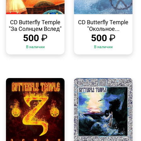
БЫСТРЫЙ
БЫСТРЫЙ
ПРОСМОТР
ПРОСМОТР
CD Butterfly Temple
CD Butterfly Temple
"За Солнцем Вслед"
"Окольное...
500
₽
500
₽
В наличии
В наличии