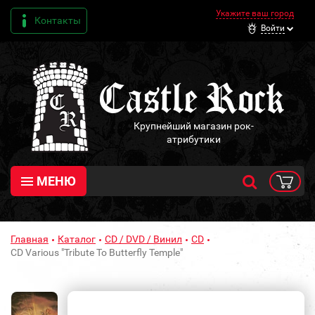
Укажите ваш город
Контакты
Войти
Крупнейший магазин рок-
атрибутики
МЕНЮ
Главная
Каталог
CD / DVD / Винил
CD
CD Various "Tribute To Butterfly Temple"