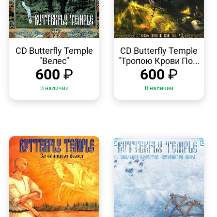
БЫСТРЫЙ
БЫСТРЫЙ
ПРОСМОТР
ПРОСМОТР
CD Butterfly Temple
CD Butterfly Temple
"Велес"
"Тропою Крови По...
600
₽
600
₽
В наличии
В наличии