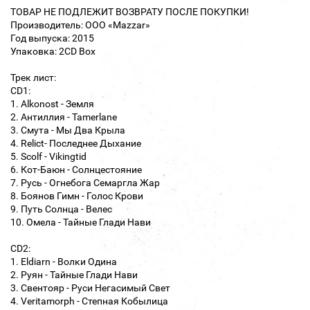
ТОВАР НЕ ПОДЛЕЖИТ ВОЗВРАТУ ПОСЛЕ ПОКУПКИ!
Производитель: ООО «Mazzar»
Год выпуска: 2015
Упаковка: 2CD Box
Трек лист:
CD1:
1. Alkonost - Земля
2. Антиллия - Tamerlane
3. Смута - Мы Два Крыла
4. Relict- Последнее Дыхание
5. Scolf - Vikingtid
6. Кот-Баюн - Солнцестояние
7. Русь - Огнебога Семаргла Жар
8. Боянов Гимн - Голос Крови
9. Путь Солнца - Велес
10. Омела - Тайные Глади Нави
CD2:
1. Eldiarn - Волки Одина
2. Руян - Тайные Глади Нави
3. Свентояр - Руси Негасимый Свет
4. Veritamorph - Степная Кобылица