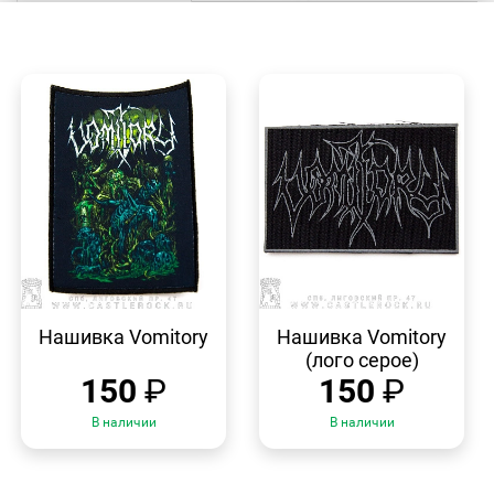
БЫСТРЫЙ
БЫСТРЫЙ
ПРОСМОТР
ПРОСМОТР
Нашивка Vomitory
Нашивка Vomitory
(лого серое)
150
₽
150
₽
В наличии
В наличии