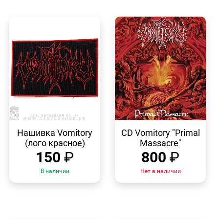
БЫСТРЫЙ
БЫСТРЫЙ
ПРОСМОТР
ПРОСМОТР
Нашивка Vomitory
CD Vomitory "Primal
(лого красное)
Massacre"
150
₽
800
₽
В наличии
Нет в наличии