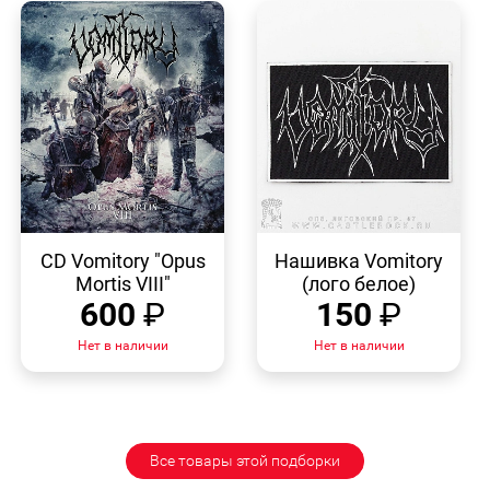
БЫСТРЫЙ
БЫСТРЫЙ
ПРОСМОТР
ПРОСМОТР
CD Vomitory "Opus
Нашивка Vomitory
Mortis VIII"
(лого белое)
600
₽
150
₽
Нет в наличии
Нет в наличии
Все товары этой подборки