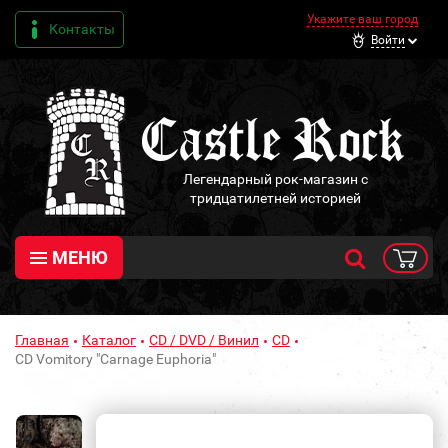
Укажите ваш город
Контакты
Войти
Легендарный рок-магазин с
тридцатилетней историей
МЕНЮ
Главная
Каталог
CD / DVD / Винил
CD
CD Vomitory "Carnage Euphoria"