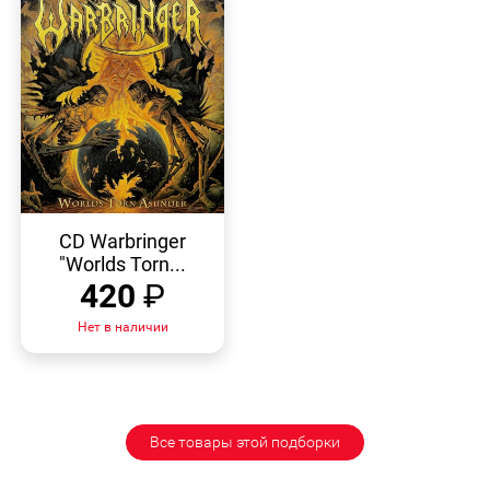
БЫСТРЫЙ
ПРОСМОТР
CD Warbringer
"Worlds Torn...
420
₽
Нет в наличии
Все товары этой подборки