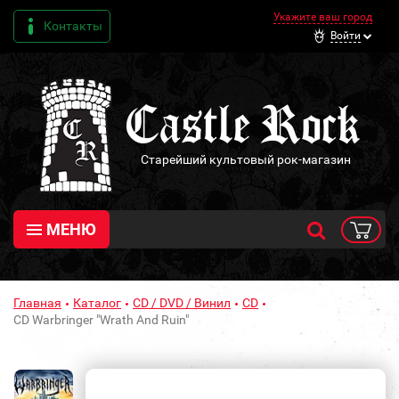
Укажите ваш город
Контакты
Войти
Старейший культовый рок-магазин
МЕНЮ
Главная
Каталог
CD / DVD / Винил
CD
CD Warbringer "Wrath And Ruin"