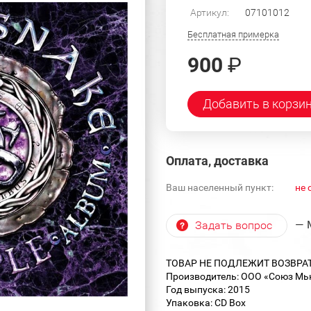
Артикул:
07101012
Бесплатная примерка
900
₽
Добавить в корзи
Оплата, доставка
Ваш населенный пункт:
не 
— 
Задать вопрос
ТОВАР НЕ ПОДЛЕЖИТ ВОЗВРА
Производитель: ООО «Союз Мьюз
Год выпуска: 2015
Упаковка: CD Box