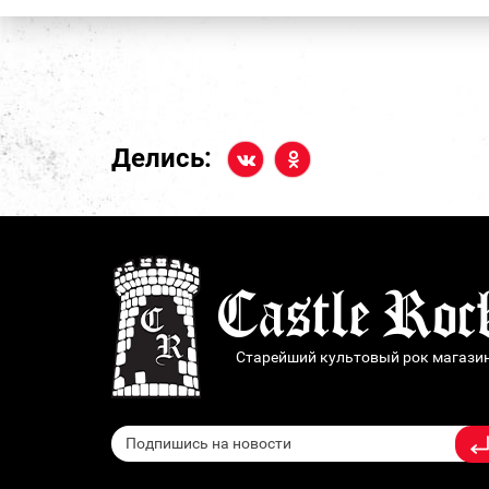
Делись:
Старейший культовый рок магази