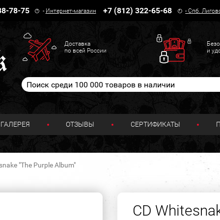
38-78-75
+7 (812) 322-65-68
-
Интернет-магазин
-
Спб. Лигов
Доставка
Безо
по всей России
и уд
ГАЛЕРЕЯ
ОТЗЫВЫ
СЕРТИФИКАТЫ
snake "The Purple Album"
CD Whitesnak