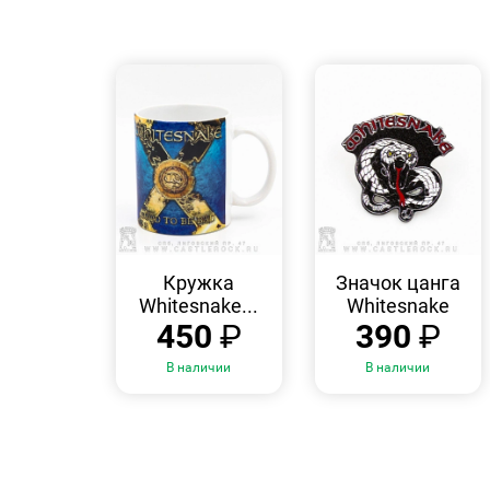
БЫСТРЫЙ
БЫСТРЫЙ
ПРОСМОТР
ПРОСМОТР
Кружка
Значок цанга
Whitesnake...
Whitesnake
450
₽
390
₽
В наличии
В наличии