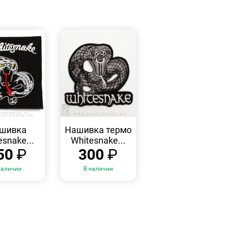
БЫСТРЫЙ
БЫСТРЫЙ
ПРОСМОТР
ПРОСМОТР
шивка
Нашивка термо
esnake...
Whitesnake...
50
₽
300
₽
наличии
В наличии