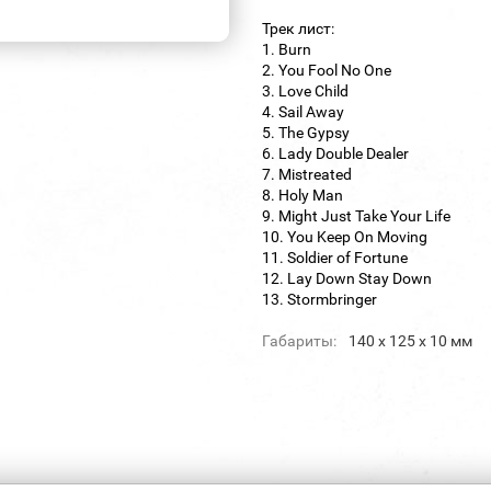
Трек лист:
1. Burn
2. You Fool No One
3. Love Child
4. Sail Away
5. The Gypsy
6. Lady Double Dealer
7. Mistreated
8. Holy Man
9. Might Just Take Your Life
10. You Keep On Moving
11. Soldier of Fortune
12. Lay Down Stay Down
13. Stormbringer
Габариты:
140 х 125 х 10 мм