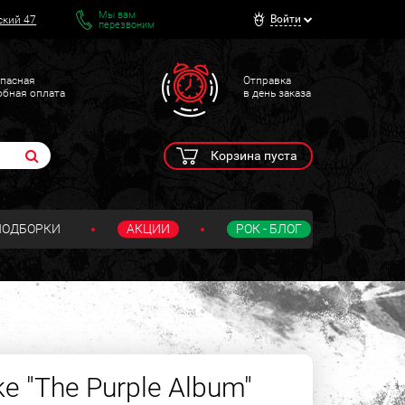
Мы вам
Войти
ский 47
перезвоним
пасная
Отправка
обная оплата
в день заказа
Корзина пуста
ПОДБОРКИ
АКЦИИ
РОК - БЛОГ
e "The Purple Album"