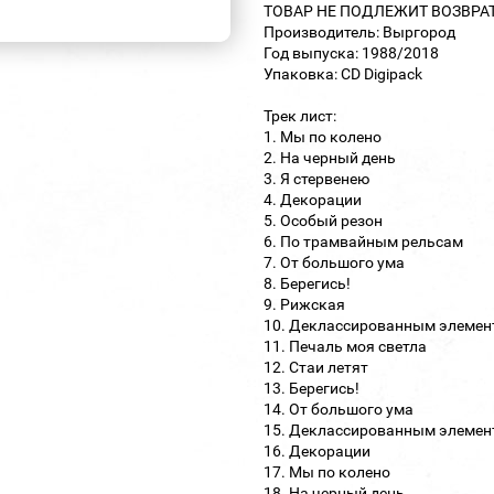
ТОВАР НЕ ПОДЛЕЖИТ ВОЗВРА
Производитель: Выргород
Год выпуска: 1988/2018
Упаковка: CD Digipack
Трек лист:
1. Мы по колено
2. На черный день
3. Я стервенею
4. Декорации
5. Особый резон
6. По трамвайным рельсам
7. От большого ума
8. Берегись!
9. Рижская
10. Деклассированным элемен
11. Печаль моя светла
12. Стаи летят
13. Берегись!
14. От большого ума
15. Деклассированным элемен
16. Декорации
17. Мы по колено
18. На черный день