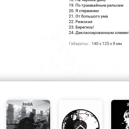
19. По трамвайным рельсам
20. Я стервенею
21. От большого ума
22. Рижская
23. Берегись!
24. Деклассированным элемен
Габариты:
140 х 125 х 8 мм