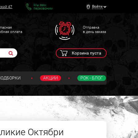
Мы вам
Войти
ский 47
перезвоним
пасная
Отправка
обная оплата
в день заказа
Корзина пуста
ПОДБОРКИ
АКЦИИ
РОК - БЛОГ
еликие Октябри