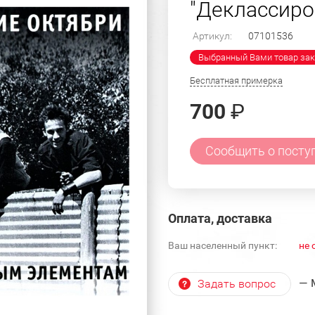
"Деклассир
Артикул:
07101536
Выбранный Вами товар зак
Бесплатная примерка
700
₽
Сообщить о посту
Оплата, доставка
Ваш населенный пункт:
не 
— 
Задать вопрос