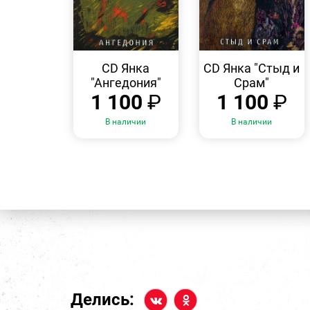
БЫСТРЫЙ
БЫСТРЫЙ
ПРОСМОТР
ПРОСМОТР
CD Янка
CD Янка "Стыд и
"Ангедония"
Срам"
1 100
₽
1 100
₽
В наличии
В наличии
Делись: