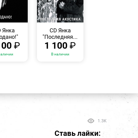
БЫСТРЫЙ
БЫСТРЫЙ
ПРОСМОТР
ПРОСМОТР
 Янка
CD Янка
одано!"
"Последняя...
100
₽
1 100
₽
наличии
В наличии
1.3K
Ставь лайки: