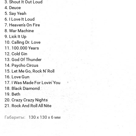
3. Shout It Out Loud
4. Deuce
5. Say Yeah
6. I Love It Loud
7. Heaven's On Fire
8. War Machine
9. Lick It Up
10. Calling Dr. Love
11. 100.000 Years
12. Cold Gin
13. God Of Thunder
14. Psycho Circus
15. Let Me Go, Rock N' Roll
16. Love Gun
17. I Was Made For Lovin' You
18. Black Diamond
19. Beth
20. Crazy Crazy Nights
21. Rock And Roll All Nite
Габариты:
130 х 130 х 6 мм