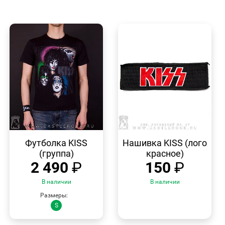
БЫСТРЫЙ
БЫСТРЫЙ
ПРОСМОТР
ПРОСМОТР
Футболка KISS
Нашивка KISS (лого
(группа)
красное)
2 490
₽
150
₽
В наличии
В наличии
Размеры:
S