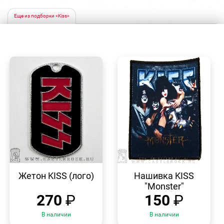
Еще из подборки «Kiss»
БЫСТРЫЙ
БЫСТРЫЙ
ПРОСМОТР
ПРОСМОТР
Жетон KISS (лого)
Нашивка KISS
"Monster"
270
₽
150
₽
В наличии
В наличии