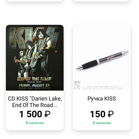
БЫСТРЫЙ
БЫСТРЫЙ
ПРОСМОТР
ПРОСМОТР
CD KISS "Darien Lake,
Ручка KISS
End Of The Road...
1 500
₽
150
₽
В наличии
В наличии