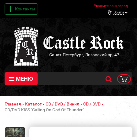
Укажите ваш город
Контакты
Войти
Санкт-Петербург, Лиговский пр, 47
МЕНЮ
Главная
Каталог
CD / DVD / Винил
CD / DVD
CD/DVD KISS "Calling On God Of Thunder"