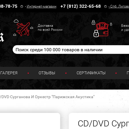
38-78-75
+7 (812) 322-65-68
-
Интернет-магазин
-
Спб. Лигов
Доставка
Безо
по всей России
и уд
ГАЛЕРЕЯ
ОТЗЫВЫ
СЕРТИФИКАТЫ
/DVD Сурганова И Оркестр "Парижская Акустика"
CD/DVD Сург