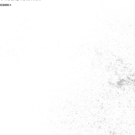
юзик»