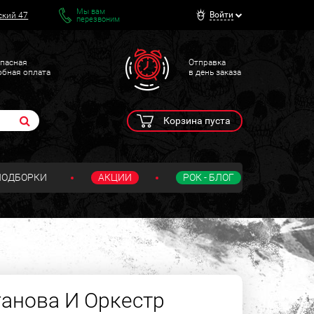
Мы вам
Войти
ский 47
перезвоним
пасная
Отправка
обная оплата
в день заказа
Корзина пуста
ПОДБОРКИ
АКЦИИ
РОК - БЛОГ
анова И Оркестр