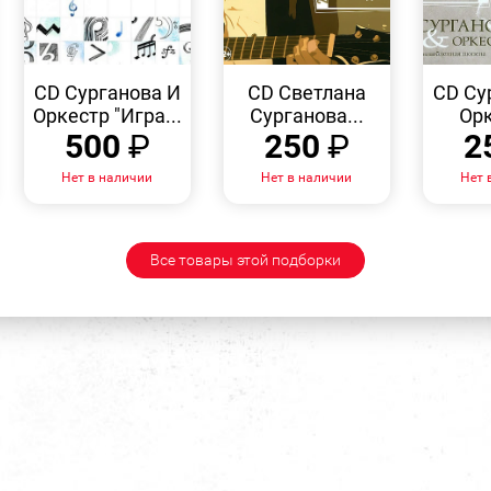
БЫСТРЫЙ
БЫСТРЫЙ
ПРОСМОТР
ПРОСМОТР
CD Сурганова И
CD Светлана
CD Су
Оркестр "Игра...
Сурганова...
Орк
500
₽
250
₽
2
Нет в наличии
Нет в наличии
Нет 
Все товары этой подборки