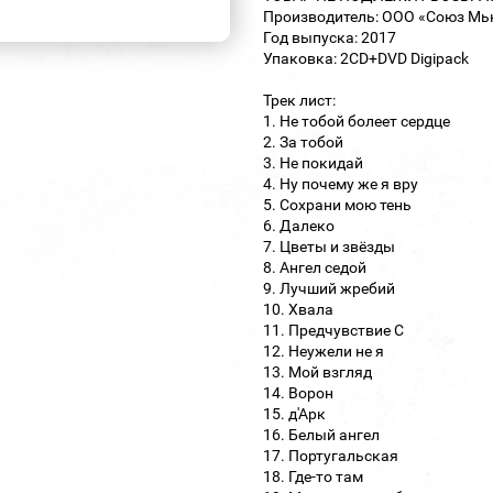
Производитель: ООО «Союз Мь
Год выпуска: 2017
Упаковка: 2CD+DVD Digipack
Трек лист:
1. Не тобой болеет сердце
2. За тобой
3. Не покидай
4. Ну почему же я вру
5. Сохрани мою тень
6. Далеко
7. Цветы и звёзды
8. Ангел седой
9. Лучший жребий
10. Хвала
11. Предчувствие С
12. Неужели не я
13. Мой взгляд
14. Ворон
15. д'Арк
16. Белый ангел
17. Португальская
18. Где-то там