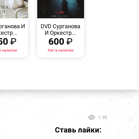
БЫСТРЫЙ
БЫСТРЫЙ
ПРОСМОТР
ПРОСМОТР
рганова И
DVD Сурганова
естр...
И Оркестр...
50
₽
600
₽
в наличии
Нет в наличии
1.2K
Ставь лайки: