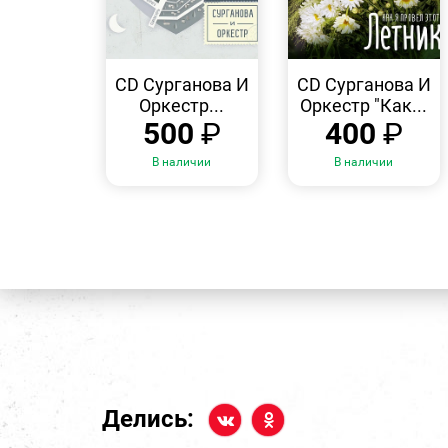
БЫСТРЫЙ
БЫСТРЫЙ
ПРОСМОТР
ПРОСМОТР
CD Сурганова И
CD Сурганова И
Оркестр...
Оркестр "Как...
500
₽
400
₽
В наличии
В наличии
Делись: