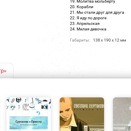
19. Молитва мольберту
20. Корабли
21. Мы стали друг для друга
22. Я иду по дороге
23. Апрельская
24. Милая девочка
Габариты:
138 х 190 х 12 мм
тр»