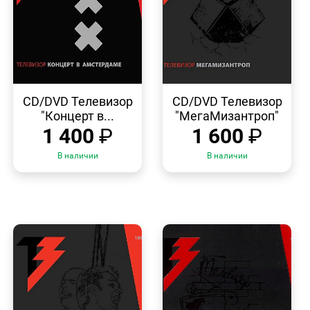
БЫСТРЫЙ
БЫСТРЫЙ
ПРОСМОТР
ПРОСМОТР
CD/DVD Телевизор
CD/DVD Телевизор
"Концерт в...
"МегаМизантроп"
1 400
₽
1 600
₽
В наличии
В наличии