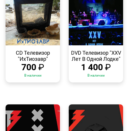
БЫСТРЫЙ
БЫСТРЫЙ
ПРОСМОТР
ПРОСМОТР
CD Телевизор
DVD Телевизор "ХХV
"ИхТиозавр"
Лет В Одной Лодке"
700
₽
1 400
₽
В наличии
В наличии