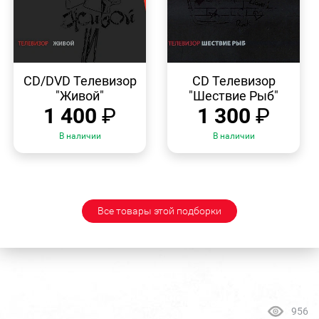
БЫСТРЫЙ
БЫСТРЫЙ
ПРОСМОТР
ПРОСМОТР
CD/DVD Телевизор
CD Телевизор
"Живой"
"Шествие Рыб"
1 400
₽
1 300
₽
В наличии
В наличии
Все товары этой подборки
956