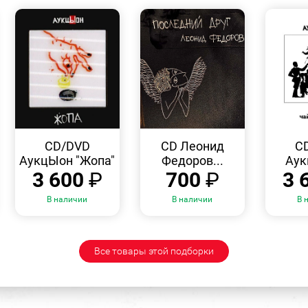
БЫСТРЫЙ
БЫСТРЫЙ
ПРОСМОТР
ПРОСМОТР
CD/DVD
CD Леонид
C
АукцЫон "Жопа"
Федоров...
Аук
3 600
₽
700
₽
3 
В наличии
В наличии
В 
Все товары этой подборки