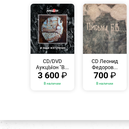
БЫСТРЫЙ
БЫСТРЫЙ
ПРОСМОТР
ПРОСМОТР
CD/DVD
CD Леонид
АукцЫон "В...
Федоров...
3 600
₽
700
₽
В наличии
В наличии