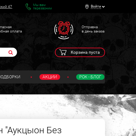
Мы вам
Войти
ский 47
перезвоним
пасная
Отправка
обная оплата
в день заказа
Корзина пуста
ПОДБОРКИ
АКЦИИ
РОК - БЛОГ
 "Аукцыон Без