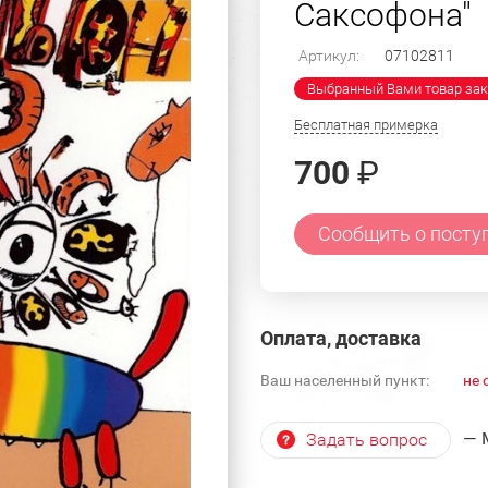
Саксофона"
Артикул:
07102811
Выбранный Вами товар зак
Бесплатная примерка
700
₽
Сообщить о посту
Оплата, доставка
Ваш населенный пункт:
не 
— 
Задать вопрос