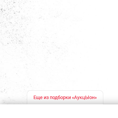
Еще из подборки «АукцЫон»