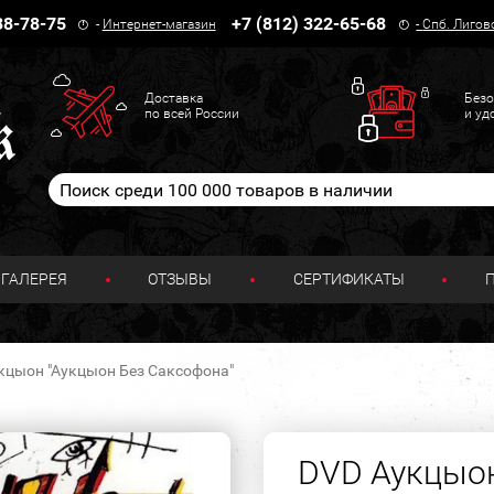
38-78-75
+7 (812) 322-65-68
-
Интернет-магазин
-
Спб. Лигов
Доставка
Безо
по всей России
и уд
ГАЛЕРЕЯ
ОТЗЫВЫ
СЕРТИФИКАТЫ
кцыон "Аукцыон Без Саксофона"
DVD Аукцыон