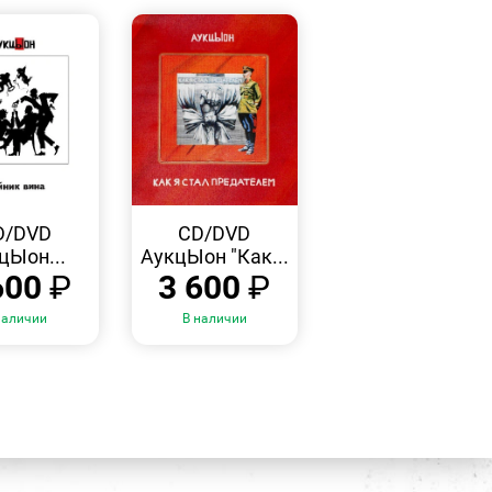
БЫСТРЫЙ
БЫСТРЫЙ
ПРОСМОТР
ПРОСМОТР
D/DVD
CD/DVD
цЫон...
АукцЫон "Как...
600
₽
3 600
₽
наличии
В наличии