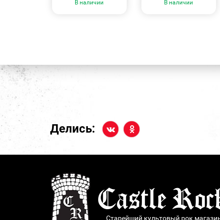
В наличии
В наличии
Делись:
Старейший культовый рок магази