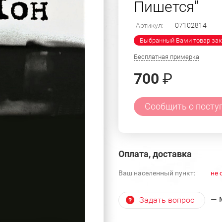
Пишется"
Артикул:
07102814
Выбранный Вами товар зак
Бесплатная примерка
700
₽
Сообщить о посту
Оплата, доставка
Ваш населенный пункт:
не 
— 
Задать вопрос