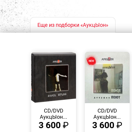
Еще из подборки «АукцЫон»
БЫСТРЫЙ
БЫСТРЫЙ
ПРОСМОТР
ПРОСМОТР
CD/DVD
CD/DVD
АукцЫон...
АукцЫон...
3 600
₽
3 600
₽