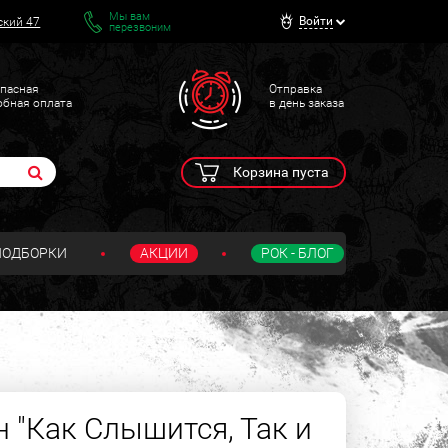
Мы вам
Войти
ский 47
перезвоним
пасная
Отправка
обная оплата
в день заказа
Корзина пуста
ПОДБОРКИ
АКЦИИ
РОК - БЛОГ
 "Как Слышится, Так и