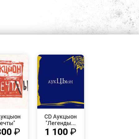
БЫСТРЫЙ
БЫСТРЫЙ
ПРОСМОТР
ПРОСМОТР
Аукцыон
CD Аукцыон
ечты"
"Легенды...
300
₽
1 100
₽