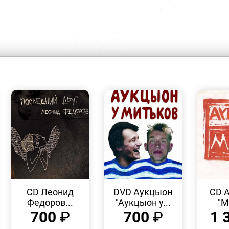
БЫСТРЫЙ
БЫСТРЫЙ
ПРОСМОТР
ПРОСМОТР
CD Леонид
DVD Аукцыон
CD 
Федоров...
"Аукцыон у...
"М
700
₽
700
₽
1 