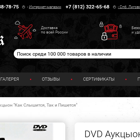
38-78-75
+7 (812) 322-65-68
-
Интернет-магазин
-
Спб. Лигов
Доставка
Безо
по всей России
и уд
ГАЛЕРЕЯ
ОТЗЫВЫ
СЕРТИФИКАТЫ
кцыон "Как Слышится, Так и Пишется"
DVD Аукцыон