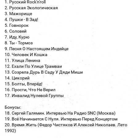
1. Русский Rock'n'roll
2. Русская Экологическая
3. Мажорище
4. Пушки - В Зад!
5. Говнорок
6. Соловей
7. Иду, Курю
8. Ты - Тормоз
9. Песня О Настоящем Индейце
10. Человек И Кошка
11. Улица Ленина
12. Ехали По Улице Трамваи
13. Созрела Дурь В Саду У Дяди Миши
14. Цикорий
15. Болты, Вперёд!
16. Прости, Что Не Верил
17. Инвалид Нулевой Группы
Бонусы:
18. Сергей Галямин. Интервью На Радио SNC (Москва)
19. Всё Начинается С Нуля. Интервью Перед Концертом
20. Время Жить (Федор Чистяков И Алексей Николаев. Лето
1992)