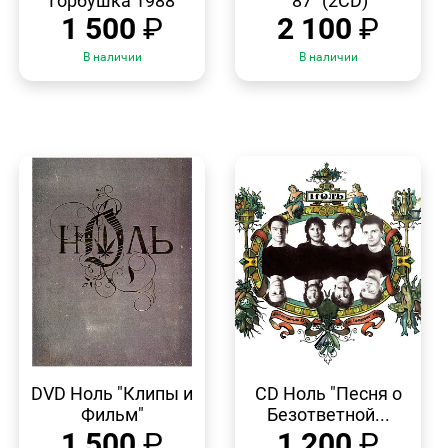
"Горбушка 1988"
'87" (2CD)
1 500
₽
2 100
₽
В наличии
В наличии
БЫСТРЫЙ
БЫСТРЫЙ
ПРОСМОТР
ПРОСМОТР
DVD Ноль "Клипы и
CD Ноль "Песня о
Фильм"
Безответной...
1 500
₽
1 200
₽