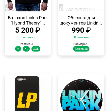
БЫСТРЫЙ
БЫСТРЫЙ
ПРОСМОТР
ПРОСМОТР
Балахон Linkin Park
Обложка для
"Hybrid Theory"...
документов Linkin...
5 200
₽
990
₽
В наличии
В наличии
Размеры:
Размеры:
M
XL
XXL
Бежевый