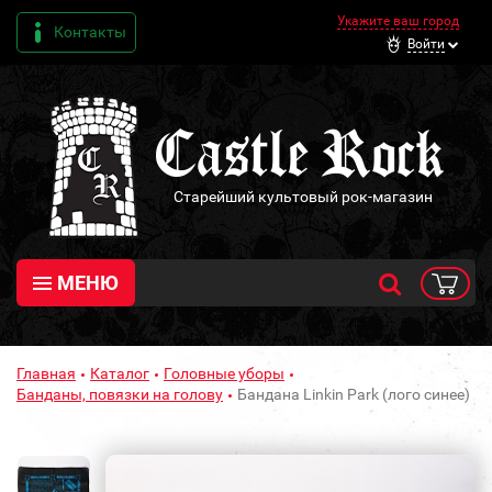
Укажите ваш город
Контакты
Войти
Старейший культовый рок-магазин
МЕНЮ
Главная
Каталог
Головные уборы
Банданы, повязки на голову
Бандана Linkin Park (лого синее)