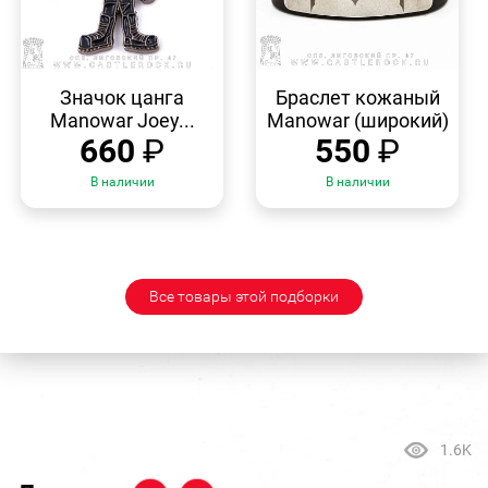
БЫСТРЫЙ
БЫСТРЫЙ
ПРОСМОТР
ПРОСМОТР
Значок цанга
Браслет кожаный
Manowar Joey...
Manowar (широкий)
660
₽
550
₽
В наличии
В наличии
Все товары этой подборки
1.6K