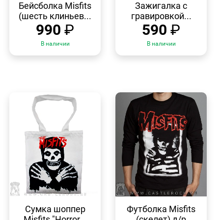
ПРОСМОТР
ПРОСМОТР
Бейсболка Misfits
Зажигалка с
(шесть клиньев...
гравировкой...
990
₽
590
₽
В наличии
В наличии
БЫСТРЫЙ
БЫСТРЫЙ
ПРОСМОТР
ПРОСМОТР
Сумка шоппер
Футболка Misfits
Misfits "Horror...
(скелет) д/р