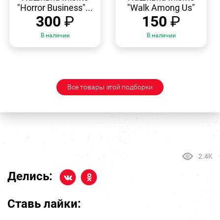
"Horror Business"...
"Walk Among Us"
300
₽
150
₽
В наличии
В наличии
Все товары этой подборки
2.4K
Делись:
Ставь лайки: