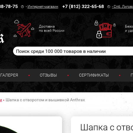
38-78-75
+7 (812) 322-65-68
-
Интернет-магазин
-
Спб. Лигов
Доставка
Безо
по всей России
и уд
ГАЛЕРЕЯ
ОТЗЫВЫ
СЕРТИФИКАТЫ
и
Шапка с отворотом и вышивкой Anthrax
Шапка с отв