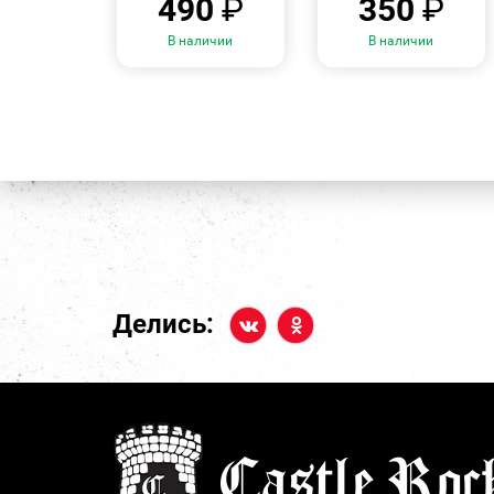
490
₽
350
₽
В наличии
В наличии
Делись: