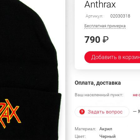
Anthrax
Артикул:
02030318
Бесплатная примерка
790
₽
Добавить в корзи
Оплата, доставка
Ваш населенный пункт:
не 
— 
Задать вопрос
Материал:
Акрил
Цвет:
Черный