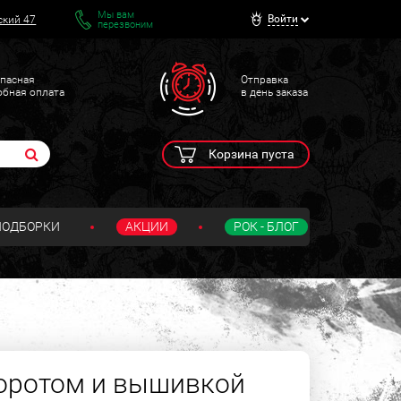
Мы вам
Войти
ский 47
перезвоним
пасная
Отправка
обная оплата
в день заказа
Корзина пуста
ПОДБОРКИ
АКЦИИ
РОК - БЛОГ
оротом и вышивкой