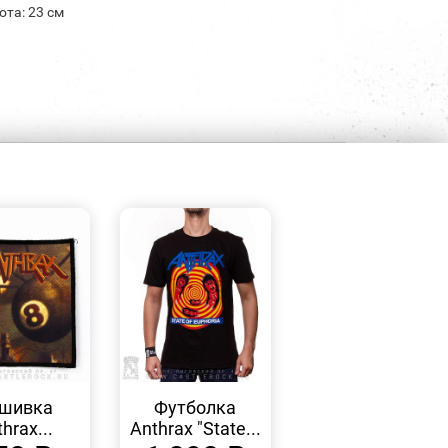
ота: 23 см
БЫСТРЫЙ
БЫСТРЫЙ
ПРОСМОТР
ПРОСМОТР
шивка
Футболка
hrax...
Anthrax "State...