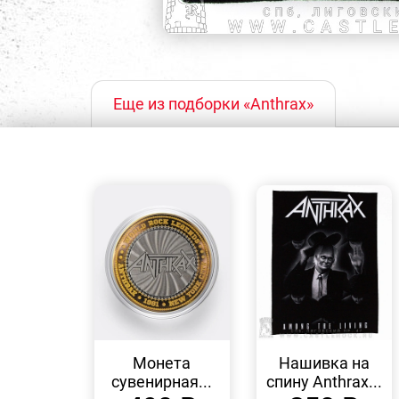
Еще из подборки «Anthrax»
БЫСТРЫЙ
БЫСТРЫЙ
ПРОСМОТР
ПРОСМОТР
Монета
Нашивка на
сувенирная...
спину Anthrax...